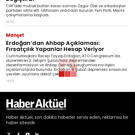
CHP'deki mutlak butlan kararı sonrası Özgür Özel ve arkadaşları
partiden istifa etti. İstifaların ardından kurulan Yeni Parti, Meclis
çalışmalarına başladı.
16:10
Manşet
Erdoğan’dan Ahbap Açıklaması:
Fırsatçılık Yapanlar Hesap Veriyor
Cumhurbaşkanı Recep Tayyip Erdoğan, ATO Congresium'da
düzenlenen 2. İletişim Şurası'nda depremlerdeki
dezenformasyon ve Ahbap Derneği soruşturmasına ilişkin
açıklamalarda bulundu. Erdoğan, 6 Şubat depremleri sırasında
çevrilen oyunlara dikkat çekti.
14:59
Haber
Aktüel,
son dakika haberler
servis eden, reklamsız bir
haber sitesidir.