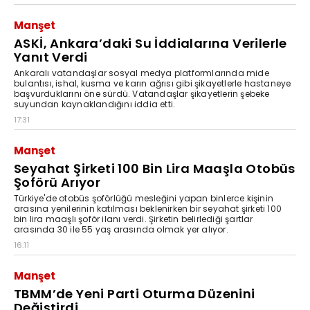
Manşet
ASKİ, Ankara’daki Su İddialarına Verilerle
Yanıt Verdi
Ankaralı vatandaşlar sosyal medya platformlarında mide
bulantısı, ishal, kusma ve karın ağrısı gibi şikayetlerle hastaneye
başvurduklarını öne sürdü. Vatandaşlar şikayetlerin şebeke
suyundan kaynaklandığını iddia etti.
17:31
Manşet
Seyahat Şirketi 100 Bin Lira Maaşla Otobüs
Şoförü Arıyor
Türkiye'de otobüs şoförlüğü mesleğini yapan binlerce kişinin
arasına yenilerinin katılması beklenirken bir seyahat şirketi 100
bin lira maaşlı şoför ilanı verdi. Şirketin belirlediği şartlar
arasında 30 ile 55 yaş arasında olmak yer alıyor.
16:11
Manşet
TBMM’de Yeni Parti Oturma Düzenini
Değiştirdi