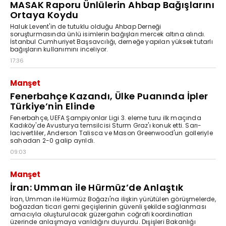
MASAK Raporu Ünlülerin Ahbap Bağışlarını
Ortaya Koydu
Haluk Levent'in de tutuklu olduğu Ahbap Derneği
soruşturmasında ünlü isimlerin bağışları mercek altına alındı.
İstanbul Cumhuriyet Başsavcılığı, derneğe yapılan yüksek tutarlı
bağışların kullanımını inceliyor.
17:36
Manşet
Fenerbahçe Kazandı, Ülke Puanında İpler
Türkiye’nin Elinde
Fenerbahçe, UEFA Şampiyonlar Ligi 3. eleme turu ilk maçında
Kadıköy'de Avusturya temsilcisi Sturm Graz'ı konuk etti. Sarı-
lacivertliler, Anderson Talisca ve Mason Greenwood'un golleriyle
sahadan 2-0 galip ayrıldı.
09:03
Manşet
İran: Umman ile Hürmüz’de Anlaştık
İran, Umman ile Hürmüz Boğazı'na ilişkin yürütülen görüşmelerde,
boğazdan ticari gemi geçişlerinin güvenli şekilde sağlanması
amacıyla oluşturulacak güzergahın coğrafi koordinatları
üzerinde anlaşmaya varıldığını duyurdu. Dışişleri Bakanlığı