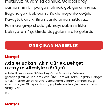
mutluyuz. Yuvamıza döndük. Galatasaray
camiasının bir parçası olmak çok gurur verici.
Bugünü çok bekledim. Beklemeye de değdi.
Kavuştuk artık. Biraz sürdü ama mutluyuz.
Formayı giyip stada çıkmayı sabırsızlıkla
bekliyorum” şeklinde duygularını dile getirdi.
ÖNE ÇIKAN HABERLER
Manşet
Adalet Bakanı Akın Gürlek, Behçet
Oktay’ın Ailesiyle Görüştü
Adalet Bakanı Akın Gürlek bugün iki önemli görüşme
gerçekleştirdi ve ilk olarak eski Özel Harekat Daire Başkanı Behçet
Oktay'ın ailesiyle bir araya geldi. Kendi silahıyla intihar ettiği
kayda geçen Oktay'ın ölümü, şüpheler nedeniyle uzun süredir
tartışılıyor.
18:44
Manşet