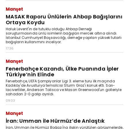
Manşet
MASAK Raporu Ünlülerin Ahbap Bağışlarını
Ortaya Koydu
Haluk Levent'in de tutuklu olduğu Ahbap Derneği
soruşturmasında ünlü isimlerin bağışları mercek altına alındı.
İstanbul Cumhuriyet Başsavcılığı, derneğe yapılan yüksek tutarlı
bağışların kullanımını inceliyor.
17:36
Manşet
Fenerbahçe Kazandı, Ülke Puanında İpler
Türkiye’nin Elinde
Fenerbahçe, UEFA Şampiyonlar Ligi 3. eleme turu ilk maçında
Kadıköy'de Avusturya temsilcisi Sturm Graz'ı konuk etti. Sarı-
lacivertliler, Anderson Talisca ve Mason Greenwood'un golleriyle
sahadan 2-0 galip ayrıldı.
09:03
Manşet
İran: Umman ile Hürmüz’de Anlaştık
İran, Umman ile Hürmüz Boğazı'na ilişkin yürütülen görüşmelerde,