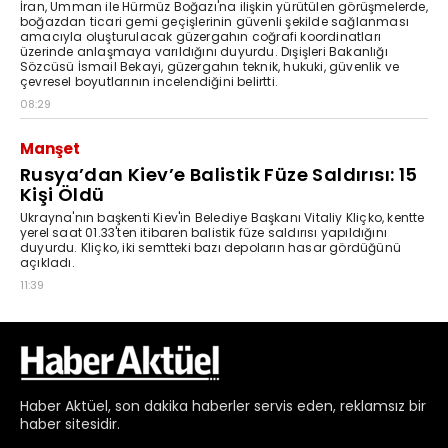
Haber
Aktüel,
son dakika haberler
servis eden, reklamsız bir
haber sitesidir.