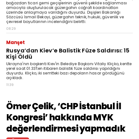
boğazdan ticari gemi geçişlerinin güvenli şekilde sağlanması
amacıyla oluşturulacak güzergahın coğrafi koordinatları
üzerinde anlaşmaya varıldığını duyurdu. Dışişleri Bakanlığı
Sözcüsü İsmail Bekayi, güzergahın teknik, hukuki, güvenlik ve
çevresel boyutlarının incelendiğini belirtti.
08:29
Manşet
Rusya’dan Kiev’e Balistik Füze Saldırısı: 15
Kişi Öldü
Ukrayna'nın başkenti Kiev'in Belediye Başkanı Vitaliy Kliçko, kentte
yerel saat 01.33'ten itibaren balistik füze saldırısı yapıldığını
duyurdu. Kliçko, iki semtteki bazı depoların hasar gördüğünü
açıkladı.
11:39