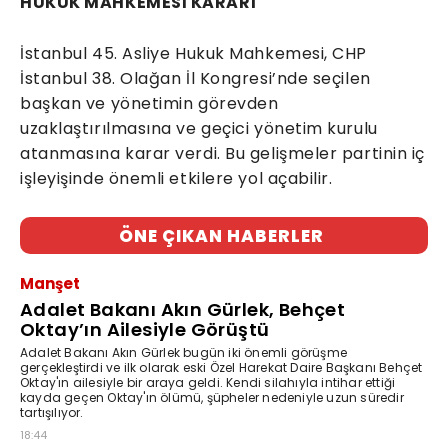
HUKUK MAHKEMESİ KARARI
İstanbul 45. Asliye Hukuk Mahkemesi, CHP
İstanbul 38. Olağan İl Kongresi’nde seçilen
başkan ve yönetimin görevden
uzaklaştırılmasına ve geçici yönetim kurulu
atanmasına karar verdi. Bu gelişmeler partinin iç
işleyişinde önemli etkilere yol açabilir.
ÖNE ÇIKAN HABERLER
Manşet
Adalet Bakanı Akın Gürlek, Behçet
Oktay’ın Ailesiyle Görüştü
Adalet Bakanı Akın Gürlek bugün iki önemli görüşme
gerçekleştirdi ve ilk olarak eski Özel Harekat Daire Başkanı Behçet
Oktay'ın ailesiyle bir araya geldi. Kendi silahıyla intihar ettiği
kayda geçen Oktay'ın ölümü, şüpheler nedeniyle uzun süredir
tartışılıyor.
18:44