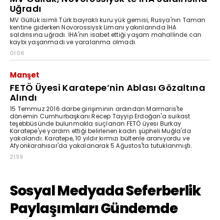
Uğradı
MV Güllük isimli Türk bayraklı kuru yük gemisi, Rusya'nın Taman
kentine giderken Novorossiysk Limanı yakınlarında İHA
saldırısına uğradı. İHA'nın isabet ettiği yaşam mahallinde can
kaybı yaşanmadı ve yaralanma olmadı.
01:08
Manşet
FETÖ Üyesi Karatepe’nin Ablası Gözaltına
Alındı
15 Temmuz 2016 darbe girişiminin ardından Marmaris'te
dönemin Cumhurbaşkanı Recep Tayyip Erdoğan'a suikast
teşebbüsünde bulunmakla suçlanan FETÖ üyesi Burkay
Karatepe'ye yardım ettiği belirlenen kadın şüpheli Muğla'da
yakalandı. Karatepe, 10 yıldır kırmızı bültenle aranıyordu ve
Afyonkarahisar'da yakalanarak 5 Ağustos'ta tutuklanmıştı.
21:59