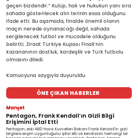
geçen bizdendir.” Kulüp, hak ve hukukun yanı sıra
sahada gösterilecek alın terinin esas olduğunu
ifade etti. Bu aşamada, finalde önemli olanın
maçın nerede oynanacağı değil, sahada
sergilenecek futbol ve mücadele olduğunu
belirtti. Ziraat Türkiye Kupası Finali’nin
kazananının dostluk, kardeşlik ve Türk futbolu
olmasını diledi.
Kamuoyuna saygıyla duyuruldu.
ÖNE ÇIKAN HABERLER
Manşet
Pentagon, Frank Kendall’ın Gizli Bilgi
Erişimini İptal Etti
Pentagon, eski ABD Hava Kuvvetleri Bakanı Frank Kendall'ın gizli
bilgilere erişim uygunluğunu iptal etti ve kendisinin herhangi bir