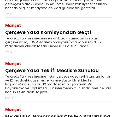
hassas görevde bulunmasını yasakladı. Pentagon, kararın
gerekçesi olarak Kendall'ın Air Force One'ın kabiliyetlerine ilişkin
hassas bilgileri medyaya açıkladığı iddiasını gösterdi.
12:08
Manşet
Çerçeve Yasa Komisyondan Geçti
Terörsüz Türkiye sürecinin en kritik adımlarından biri olan
çerçeve yasa, TBMM Adalet Komisyonu'nda kabul edildi. 12
maddeden oluşan tasarı, Genel Kurul'a sunulacak.
12:07
Manşet
Çerçeve Yasa Teklifi Meclis’e Sunuldu
Terörsüz Türkiye sürecine ilişkin çerçeve yasa teklifi tamamlandı
ve 12 maddelik düzenleme Türkiye Büyük Millet Meclisi
Başkanlığına sunuldu. 12 maddeden oluşan teklif, Milli
Dayanışma ve Toplumsal Bütünleşmenin Güçlendirilmesine Dair
Kanun Teklifi adını taşıyor.
09:34
Manşet
MV Güllük, Novorossiysk’te İHA Saldırısına