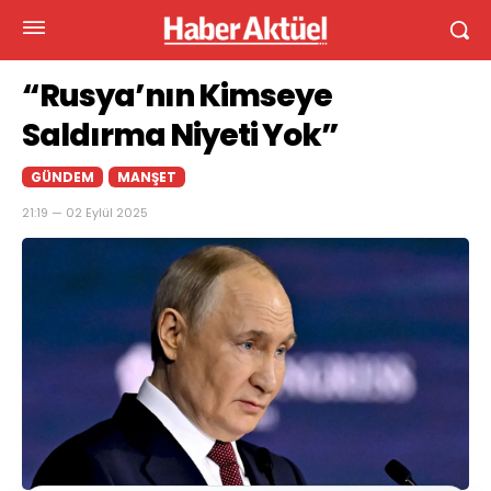
“Rusya’nın Kimseye
Saldırma Niyeti Yok”
GÜNDEM
MANŞET
21:19 — 02 Eylül 2025