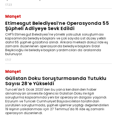
17:23
Manşet
Etimesgut Belediyesi’ne Operasyonda 55
Şüpheli Adliyeye Sevk Edildi
CHP'li Etimesgut Belediyesi'ne yönelik yolsuzluk soruşturması
kapsamında belediye başkanı ve çok sayıda üst düzey yetkili
dahil 55 şüpheli gözaltına alındı. Ankara merkezli dokuz ilde eş
zamanlı düzenlenen operasyonda belediye başkanı Erdal
Beşikcioğlu ile belediye başkan yardımcıları da aralarında
bulunuyor.
17:17
Manşet
Gülistan Doku Soruşturmasında Tutuklu
Sayısı 28’e Yükseldi
Tunceli'de 5 Ocak 2020'den bu yana kendisinden haber
alınamayan üniversite öğrencisi Gülistan Doku ile ilgili
soruşturma kapsamında yeni bir operasyon dalgası yaşandı.
Erzurum ve Tunceli Cumhuriyet Başsavcılıkları tarafından
yürütülen soruşturmada, şüpheli işlemler yaptığı değerlendirilen
19 kişinin yakalanması için 27 Temmuz'da 16 ilde eş zamanlı
operasyon düzenlendi.