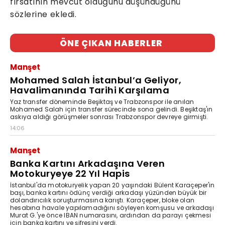
fırsatının mevcut olduğunu düşündüğünü
sözlerine ekledi.
ÖNE ÇIKAN HABERLER
Manşet
Mohamed Salah İstanbul’a Geliyor,
Havalimanında Tarihi Karşılama
Yaz transfer döneminde Beşiktaş ve Trabzonspor ile anılan
Mohamed Salah için transfer sürecinde sona gelindi. Beşiktaş'ın
askıya aldığı görüşmeler sonrası Trabzonspor devreye girmişti.
14:06
Manşet
Banka Kartını Arkadaşına Veren
Motokuryeye 22 Yıl Hapis
İstanbul'da motokuryelik yapan 20 yaşındaki Bülent Karaçeper'in
başı, banka kartını ödünç verdiği arkadaşı yüzünden büyük bir
dolandırıcılık soruşturmasına karıştı. Karaçeper, bloke olan
hesabına havale yapılamadığını söyleyen komşusu ve arkadaşı
Murat G.'ye önce IBAN numarasını, ardından da parayı çekmesi
için banka kartını ve şifresini verdi.