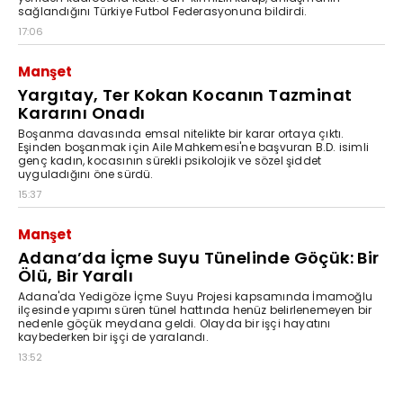
sağlandığını Türkiye Futbol Federasyonuna bildirdi.
17:06
Manşet
Yargıtay, Ter Kokan Kocanın Tazminat
Kararını Onadı
Boşanma davasında emsal nitelikte bir karar ortaya çıktı.
Eşinden boşanmak için Aile Mahkemesi'ne başvuran B.D. isimli
genç kadın, kocasının sürekli psikolojik ve sözel şiddet
uyguladığını öne sürdü.
15:37
Manşet
Adana’da İçme Suyu Tünelinde Göçük: Bir
Ölü, Bir Yaralı
Adana'da Yedigöze İçme Suyu Projesi kapsamında İmamoğlu
ilçesinde yapımı süren tünel hattında henüz belirlenemeyen bir
nedenle göçük meydana geldi. Olayda bir işçi hayatını
kaybederken bir işçi de yaralandı.
13:52