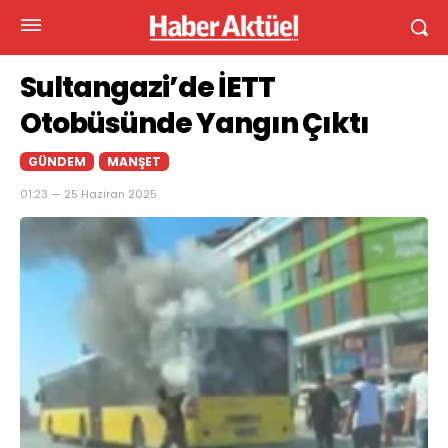
Sultangazi’de İETT
Otobüsünde Yangın Çıktı
GÜNDEM
MANŞET
01:23 — 25 Haziran 2025