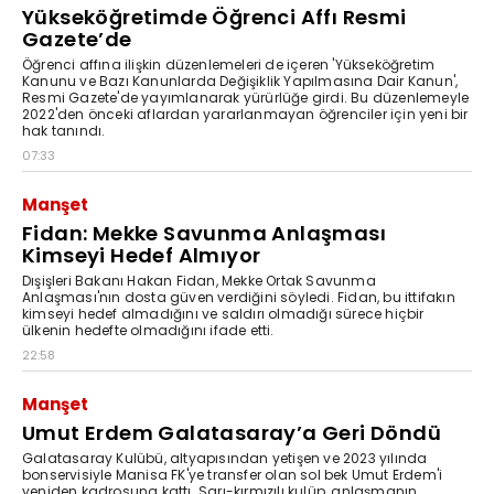
Yükseköğretimde Öğrenci Affı Resmi
Gazete’de
Öğrenci affına ilişkin düzenlemeleri de içeren 'Yükseköğretim
Kanunu ve Bazı Kanunlarda Değişiklik Yapılmasına Dair Kanun',
Resmi Gazete'de yayımlanarak yürürlüğe girdi. Bu düzenlemeyle
2022'den önceki aflardan yararlanmayan öğrenciler için yeni bir
hak tanındı.
07:33
Manşet
Fidan: Mekke Savunma Anlaşması
Kimseyi Hedef Almıyor
Dışişleri Bakanı Hakan Fidan, Mekke Ortak Savunma
Anlaşması'nın dosta güven verdiğini söyledi. Fidan, bu ittifakın
kimseyi hedef almadığını ve saldırı olmadığı sürece hiçbir
ülkenin hedefte olmadığını ifade etti.
22:58
Manşet
Umut Erdem Galatasaray’a Geri Döndü
Galatasaray Kulübü, altyapısından yetişen ve 2023 yılında
bonservisiyle Manisa FK'ye transfer olan sol bek Umut Erdem'i
yeniden kadrosuna kattı. Sarı-kırmızılı kulüp, anlaşmanın