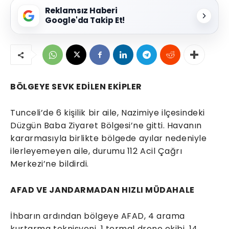
Reklamsız Haberi
Google'da Takip Et!
BÖLGEYE SEVK EDİLEN EKİPLER
Tunceli’de 6 kişilik bir aile, Nazimiye ilçesindeki
Düzgün Baba Ziyaret Bölgesi’ne gitti. Havanın
kararmasıyla birlikte bölgede ayılar nedeniyle
ilerleyemeyen aile, durumu 112 Acil Çağrı
Merkezi’ne bildirdi.
AFAD VE JANDARMADAN HIZLI MÜDAHALE
İhbarın ardından bölgeye AFAD, 4 arama
kurtarma teknisyeni, 1 termal drone ekibi, 14