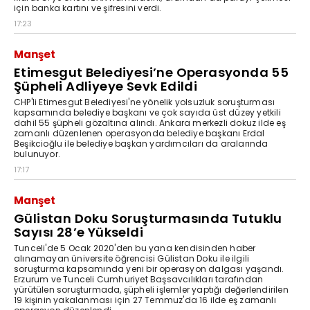
için banka kartını ve şifresini verdi.
17:23
Manşet
Etimesgut Belediyesi’ne Operasyonda 55
Şüpheli Adliyeye Sevk Edildi
CHP'li Etimesgut Belediyesi'ne yönelik yolsuzluk soruşturması
kapsamında belediye başkanı ve çok sayıda üst düzey yetkili
dahil 55 şüpheli gözaltına alındı. Ankara merkezli dokuz ilde eş
zamanlı düzenlenen operasyonda belediye başkanı Erdal
Beşikcioğlu ile belediye başkan yardımcıları da aralarında
bulunuyor.
17:17
Manşet
Gülistan Doku Soruşturmasında Tutuklu
Sayısı 28’e Yükseldi
Tunceli'de 5 Ocak 2020'den bu yana kendisinden haber
alınamayan üniversite öğrencisi Gülistan Doku ile ilgili
soruşturma kapsamında yeni bir operasyon dalgası yaşandı.
Erzurum ve Tunceli Cumhuriyet Başsavcılıkları tarafından
yürütülen soruşturmada, şüpheli işlemler yaptığı değerlendirilen
19 kişinin yakalanması için 27 Temmuz'da 16 ilde eş zamanlı