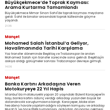
Büyükçekmece’de Toprak Kayması:
Arama Kurtarma Tamamlandı
Büyükçekmece Mimar Sinan Sahil'de toprak kayması meydana
geldi. Sahil ile binalar arasındaki toprak kütlesinde göçme
yaşandı.
21:36
Manşet
Mohamed Salah İstanbul’a Geliyor,
Havalimanında Tarihi Karşılama
Yaz transfer döneminde Beşiktaş ve Trabzonspor ile anılan
Mohamed Salah için transfer sürecinde sona gelindi. Beşiktaş'ın
askıya aldığı görüşmeler sonrası Trabzonspor devreye girmişti.
14:06
Manşet
Banka Kartını Arkadaşına Veren
Motokuryeye 22 Yıl Hapis
İstanbul'da motokuryelik yapan 20 yaşındaki Bülent Karaçeper'in
başı, banka kartını ödünç verdiği arkadaşı yüzünden büyük bir
dolandırıcılık soruşturmasına karıştı. Karaçeper, bloke olan
hesabına havale yapılamadığını söyleyen komşusu ve arkadaşı
Murat G.'ye önce IBAN numarasını, ardından da parayı çekmesi