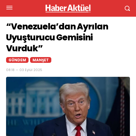
“Venezuela’dan Ayrılan
Uyuşturucu Gemisini
Vurduk”
GÜNDEM
MANŞET
08:18 — 03 Eylül 2025