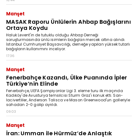
18:44
Manşet
MASAK Raporu Ünlülerin Ahbap Bağışlarını
Ortaya Koydu
Haluk Levent'in de tutuklu olduğu Ahbap Derneği
soruşturmasında ünlü isimlerin bağışları mercek altına alındı.
İstanbul Cumhuriyet Başsavcılığı, derneğe yapılan yüksek tutarlı
bağışların kullanımını inceliyor.
17:36
Manşet
Fenerbahçe Kazandı, Ülke Puanında İpler
Türkiye’nin Elinde
Fenerbahçe, UEFA Şampiyonlar Ligi 3. eleme turu ilk maçında
Kadıköy'de Avusturya temsilcisi Sturm Graz'ı konuk etti. Sarı-
lacivertliler, Anderson Talisca ve Mason Greenwood'un golleriyle
sahadan 2-0 galip ayrıldı.
09:03
Manşet
İran: Umman ile Hürmüz’de Anlaştık