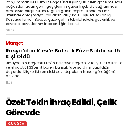
İran, Umman ile Hürmüz Boğazı'na ilişkin yürütülen görüşmelerde,
boğazdan ticari gemi geçişlerinin güvenli şekilde sağlanması
amacıyla oluşturulacak güzergahın coğrafi koordinatları
üzerinde anlaşmaya varıldığını duyurdu. Dışişleri Bakanlığı
Sözcüsü İsmail Bekayi, güzergahın teknik, hukuki, güvenlik ve
çevresel boyutlarının incelendiğini belirtti.
08:29
Manşet
Rusya’dan Kiev’e Balistik Füze Saldırısı: 15
Kişi Öldü
Ukrayna'nın başkenti Kiev'in Belediye Başkanı Vitaliy Kliçko, kentte
yerel saat 01.33'ten itibaren balistik füze saldırısı yapıldığını
duyurdu. Kliçko, iki semtteki bazı depoların hasar gördüğünü
açıkladı.
11:39