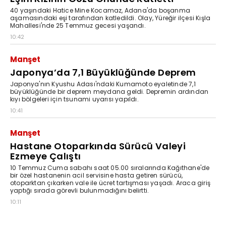
40 yaşındaki Hatice Mine Kocamaz, Adana'da boşanma
aşamasındaki eşi tarafından katledildi. Olay, Yüreğir ilçesi Kışla
Mahallesi'nde 25 Temmuz gecesi yaşandı.
10:42
Manşet
Japonya’da 7,1 Büyüklüğünde Deprem
Japonya'nın Kyushu Adası'ndaki Kumamoto eyaletinde 7,1
büyüklüğünde bir deprem meydana geldi. Depremin ardından
kıyı bölgeleri için tsunami uyarısı yapıldı.
10:41
Manşet
Hastane Otoparkında Sürücü Valeyi
Ezmeye Çalıştı
10 Temmuz Cuma sabahı saat 05.00 sıralarında Kağıthane'de
bir özel hastanenin acil servisine hasta getiren sürücü,
otoparktan çıkarken vale ile ücret tartışması yaşadı. Araca giriş
yaptığı sırada görevli bulunmadığını belirtti.
10:11