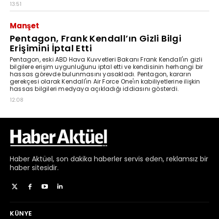
Haber
Aktüel,
son dakika haberler
servis eden, reklamsız bir
haber sitesidir.
KÜNYE