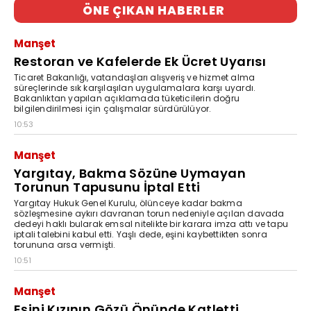
ÖNE ÇIKAN HABERLER
Manşet
Restoran ve Kafelerde Ek Ücret Uyarısı
Ticaret Bakanlığı, vatandaşları alışveriş ve hizmet alma
süreçlerinde sık karşılaşılan uygulamalara karşı uyardı.
Bakanlıktan yapılan açıklamada tüketicilerin doğru
bilgilendirilmesi için çalışmalar sürdürülüyor.
10:53
Manşet
Yargıtay, Bakma Sözüne Uymayan
Torunun Tapusunu İptal Etti
Yargıtay Hukuk Genel Kurulu, ölünceye kadar bakma
sözleşmesine aykırı davranan torun nedeniyle açılan davada
dedeyi haklı bularak emsal nitelikte bir karara imza attı ve tapu
iptali talebini kabul etti. Yaşlı dede, eşini kaybettikten sonra
torununa arsa vermişti.
10:51
Manşet
Eşini Kızının Gözü Önünde Katletti