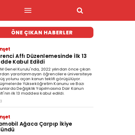
ÖNE ÇIKAN HABERLER
nşet
renci Affı Düzenlemesinde İlk 13
dde Kabul Edildi
M Genel Kurulu'nda, 2022 yılından önce çıkan
ardan yararlanmayan öğrencilere üniversiteye
üş yolunu açan kanun teklifi görüşülüyor.
üşmelerde Yükseköğretim Kanunu ve Bazı
unlarda Değişiklik Yapılmasına Dair Kanun
ifi'nin ilk 13 maddesi kabul edildi.
33
nşet
omobil Ağaca Çarpıp İkiye
lündü