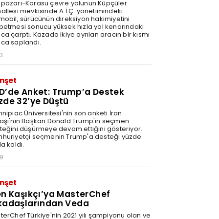
pazarı-Karasu çevre yolunun Küpçüler
allesi mevkisinde A.İ.Ç. yönetimindeki
mobil, sürücünün direksiyon hakimiyetini
betmesi sonucu yüksek hızla yol kenarındaki
ca çarptı. Kazada ikiye ayrılan aracın bir kısmı
ca saplandı.
3
nşet
D’de Anket: Trump’a Destek
zde 32’ye Düştü
nipiac Üniversitesi'nin son anketi İran
aşı'nın Başkan Donald Trump'ın seçmen
teğini düşürmeye devam ettiğini gösteriyor.
huriyetçi seçmenin Trump'a desteği yüzde
a kaldı.
29
nşet
en Kaşıkçı’ya MasterChef
kadaşlarından Veda
terChef Türkiye'nin 2021 yılı şampiyonu olan ve