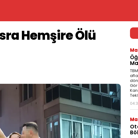
Esra Hemşire Ölü
Ma
Öğ
Ma
TBM
afl
dön
Gör
Kan
Tekl
04:
Ma
Ot
Bö