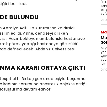
"Kız
ğini belirledi.
Sarı
bir
vefa
LDE BULUNDU
01:12
 Antalya Adli Tıp Kurumu’na kaldırıldı.
Ma
slim edildi. Anne, cenazeyi alırken
Mu
aştı. Hazır bekleyen ambulansla hastaneye
Sö
olarak görev yaptığı hastaneye götürüldü.
Muğ
nda defnedilecek. Akdeniz Üniversitesi
yang
Çan
yay
için
NMA KARARI ORTAYA ÇIKTI
01:1
tespit etti. Birkaç gün önce eşiyle boşanma
genç kadının serumuna anestezik enjekte ettiği
li soruşturma devam ediyor.