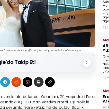
Ada
Mah
oto
kay
ağa
ağa
03:2
Ma
AB
Yü
 üzerine polis ve sağlık ekipleri olay yerinde inceleme yaptı.
Quin
Sav
le'da Takip Et!
des
Cum
76'd
02:
Ma
Er
evinde ölü bulundu. Yakınları, 29 yaşındaki Esra
Ar
daki eşi U.U.’dan yardım istedi. Eşi polisle
unda serumla hareketsiz halde buldu. Sağlık
Mas