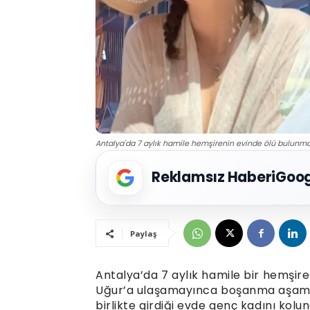
Antalya'da 7 aylık hamile hemşirenin evinde ölü bulunması
Reklamsız Haberi
Goog
Paylaş
Antalya’da 7 aylık hamile bir hemşire 
Uğur’a ulaşamayınca boşanma aşamasın
birlikte girdiği evde genç kadını kol