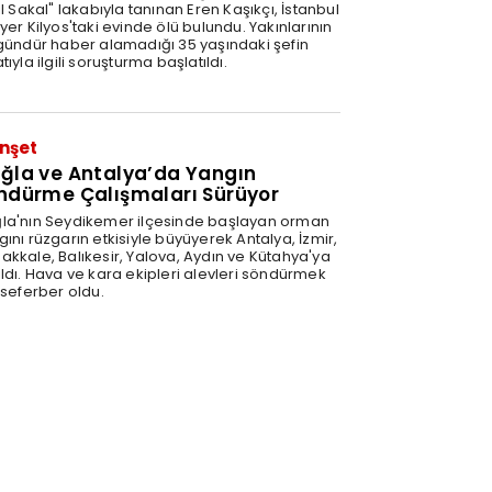
ıl Sakal" lakabıyla tanınan Eren Kaşıkçı, İstanbul
yer Kilyos'taki evinde ölü bulundu. Yakınlarının
 gündür haber alamadığı 35 yaşındaki şefin
tıyla ilgili soruşturma başlatıldı.
nşet
ğla ve Antalya’da Yangın
ndürme Çalışmaları Sürüyor
la'nın Seydikemer ilçesinde başlayan orman
ını rüzgarın etkisiyle büyüyerek Antalya, İzmir,
akkale, Balıkesir, Yalova, Aydın ve Kütahya'ya
ıldı. Hava ve kara ekipleri alevleri söndürmek
 seferber oldu.
0