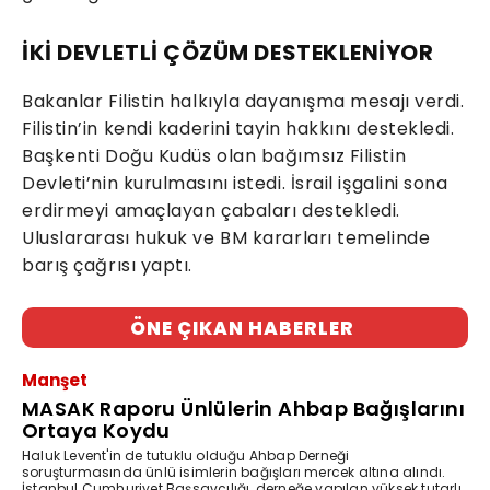
İKİ DEVLETLİ ÇÖZÜM DESTEKLENİYOR
Bakanlar Filistin halkıyla dayanışma mesajı verdi.
Filistin’in kendi kaderini tayin hakkını destekledi.
Başkenti Doğu Kudüs olan bağımsız Filistin
Devleti’nin kurulmasını istedi. İsrail işgalini sona
erdirmeyi amaçlayan çabaları destekledi.
Uluslararası hukuk ve BM kararları temelinde
barış çağrısı yaptı.
ÖNE ÇIKAN HABERLER
Manşet
MASAK Raporu Ünlülerin Ahbap Bağışlarını
Ortaya Koydu
Haluk Levent'in de tutuklu olduğu Ahbap Derneği
soruşturmasında ünlü isimlerin bağışları mercek altına alındı.
İstanbul Cumhuriyet Başsavcılığı, derneğe yapılan yüksek tutarlı