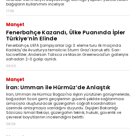
bağışların kullanımını inceliyor.
17:36
Manşet
Fenerbahçe Kazandı, Ülke Puanında İpler
Türkiye’nin Elinde
Fenerbahçe, UEFA Şampiyonlar Ligi 3. eleme turu ilk maçında
Kadıköy'de Avusturya temsilcisi Sturm Graz'ı konuk etti. Sarı-
lacivertliler, Anderson Talisca ve Mason Greenwood'un golleriyle
sahadan 2-0 galip ayrıldı.
09:03
Manşet
İran: Umman ile Hürmüz’de Anlaştık
İran, Umman ile Hürmüz Boğazı'na ilişkin yürütülen görüşmelerde,
boğazdan ticari gemi geçişlerinin güvenli şekilde sağlanması
amacıyla oluşturulacak güzergahın coğrafi koordinatları
üzerinde anlaşmaya varıldığını duyurdu. Dışişleri Bakanlığı
Sözcüsü İsmail Bekayi, güzergahın teknik, hukuki, güvenlik ve
çevresel boyutlarının incelendiğini belirtti.
08:29