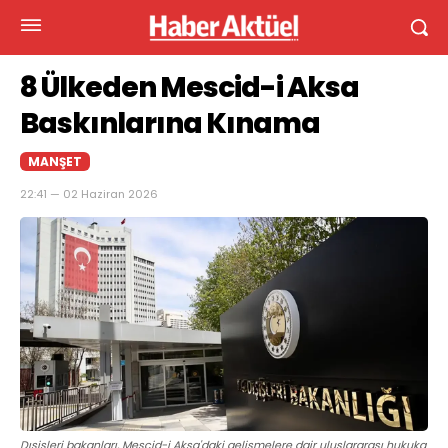
8 Ülkeden Mescid-i Aksa
Baskınlarına Kınama
MANŞET
22:41 — 02 Haziran 2026
Dışişleri bakanları, Mescid-i Aksa'daki gelişmelere dair uluslararası hukuka