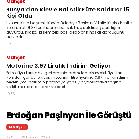
Manşet
Rusya’dan Kiev’e Balistik Füze Saldırısı: 15
Kişi Öldü
Ukrayna'nın başkenti Kiev'in Belediye Başkanı Vitaliy Kliçko, kentte
yerel saat 01.33'ten itibaren balistik füze saldırısı yapıldığını
duyurdu. Kliçko, iki semtteki bazı depoların hasar gördüğünü
açıkladı.
11:39
Manşet
Motorine 3,97 Liralık İndirim Geliyor
Petrol fiyatlarındaki gerilemenin ardından akaryakıt fiyatları
yeniden güncelleniyor, motorinin litre fiyatına 3,97 liralık indirim
bekleniyor. İndirimin pompaya yansıyıp yansımayacağına
yetkili makamlar karar verecek.
10:33