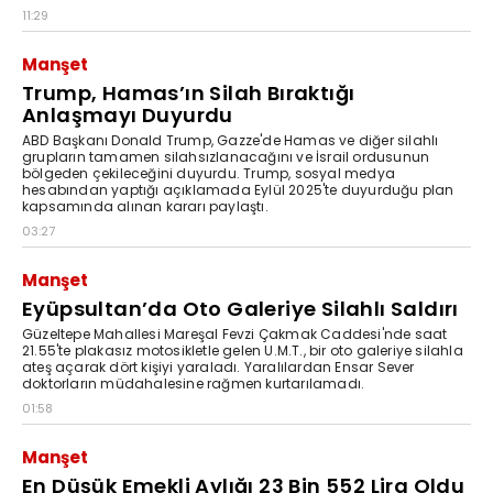
11:29
Manşet
Trump, Hamas’ın Silah Bıraktığı
Anlaşmayı Duyurdu
ABD Başkanı Donald Trump, Gazze'de Hamas ve diğer silahlı
grupların tamamen silahsızlanacağını ve İsrail ordusunun
bölgeden çekileceğini duyurdu. Trump, sosyal medya
hesabından yaptığı açıklamada Eylül 2025'te duyurduğu plan
kapsamında alınan kararı paylaştı.
03:27
Manşet
Eyüpsultan’da Oto Galeriye Silahlı Saldırı
Güzeltepe Mahallesi Mareşal Fevzi Çakmak Caddesi'nde saat
21.55'te plakasız motosikletle gelen U.M.T., bir oto galeriye silahla
ateş açarak dört kişiyi yaraladı. Yaralılardan Ensar Sever
doktorların müdahalesine rağmen kurtarılamadı.
01:58
Manşet
En Düşük Emekli Aylığı 23 Bin 552 Lira Oldu