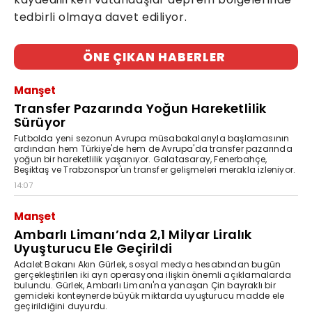
tedbirli olmaya davet ediliyor.
ÖNE ÇIKAN HABERLER
Manşet
Transfer Pazarında Yoğun Hareketlilik
Sürüyor
Futbolda yeni sezonun Avrupa müsabakalarıyla başlamasının
ardından hem Türkiye'de hem de Avrupa'da transfer pazarında
yoğun bir hareketlilik yaşanıyor. Galatasaray, Fenerbahçe,
Beşiktaş ve Trabzonspor'un transfer gelişmeleri merakla izleniyor.
14:07
Manşet
Ambarlı Limanı’nda 2,1 Milyar Liralık
Uyuşturucu Ele Geçirildi
Adalet Bakanı Akın Gürlek, sosyal medya hesabından bugün
gerçekleştirilen iki ayrı operasyona ilişkin önemli açıklamalarda
bulundu. Gürlek, Ambarlı Limanı'na yanaşan Çin bayraklı bir
gemideki konteynerde büyük miktarda uyuşturucu madde ele
geçirildiğini duyurdu.