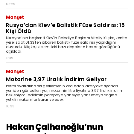
08:29
Manşet
Rusya’dan Kiev’e Balistik Füze Saldırısı: 15
Kişi Öldü
Ukrayna'nın başkenti Kiev'in Belediye Başkanı Vitaliy Kliçko, kentte
yerel saat 01.33'ten itibaren balistik füze saldırısı yapıldığını
duyurdu. Kliçko, iki semtteki bazı depoların hasar gördüğünü
açıkladı.
11:39
Manşet
Motorine 3,97 Liralık İndirim Geliyor
Petrol fiyatlarındaki gerilemenin ardından akaryakıt fiyatları
yeniden güncelleniyor, motorinin litre fiyatına 3,97 liralık indirim
bekleniyor. İndirimin pompaya yansıyıp yansımayacağına
yetkili makamlar karar verecek.
10:33