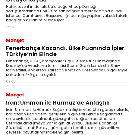
Haluk Levent'in de tutuklu olduğu Ahbap Derneği
soruşturmasında ünlü isimlerin bağışları mercek altına alındı.
İstanbul Cumhuriyet Başsavcılığı, derneğe yapılan yüksek tutarlı
bağışların kullanımını inceliyor.
17:36
Manşet
Fenerbahçe Kazandı, Ülke Puanında İpler
Türkiye’nin Elinde
Fenerbahçe, UEFA Şampiyonlar Ligi 3. eleme turu ilk maçında
Kadıköy'de Avusturya temsilcisi Sturm Graz'ı konuk etti. Sarı-
lacivertliler, Anderson Talisca ve Mason Greenwood'un golleriyle
sahadan 2-0 galip ayrıldı.
09:03
Manşet
İran: Umman ile Hürmüz’de Anlaştık
İran, Umman ile Hürmüz Boğazı'na ilişkin yürütülen görüşmelerde,
boğazdan ticari gemi geçişlerinin güvenli şekilde sağlanması
amacıyla oluşturulacak güzergahın coğrafi koordinatları
üzerinde anlaşmaya varıldığını duyurdu. Dışişleri Bakanlığı
Sözcüsü İsmail Bekayi, güzergahın teknik, hukuki, güvenlik ve
çevresel boyutlarının incelendiğini belirtti.