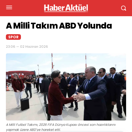
A Milli Takım ABD Yolunda
SPOR
23:06 — 02 Haziran 2026
A Milli Futbol Takımı, 2026 FIFA Dünya Kupası öncesi son hazırlıklarını
yapmak üzere ABD'ye hareket etti.