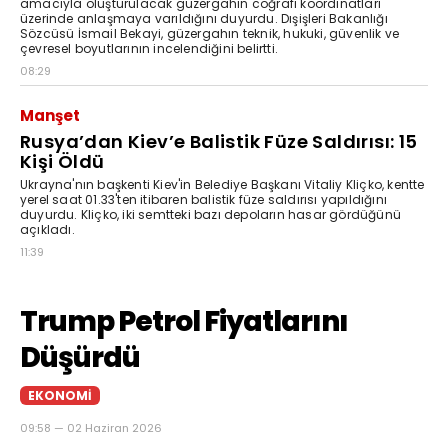
amacıyla oluşturulacak güzergahın coğrafi koordinatları
üzerinde anlaşmaya varıldığını duyurdu. Dışişleri Bakanlığı
Sözcüsü İsmail Bekayi, güzergahın teknik, hukuki, güvenlik ve
çevresel boyutlarının incelendiğini belirtti.
08:29
Manşet
Rusya’dan Kiev’e Balistik Füze Saldırısı: 15
Kişi Öldü
Ukrayna'nın başkenti Kiev'in Belediye Başkanı Vitaliy Kliçko, kentte
yerel saat 01.33'ten itibaren balistik füze saldırısı yapıldığını
duyurdu. Kliçko, iki semtteki bazı depoların hasar gördüğünü
açıkladı.
11:39