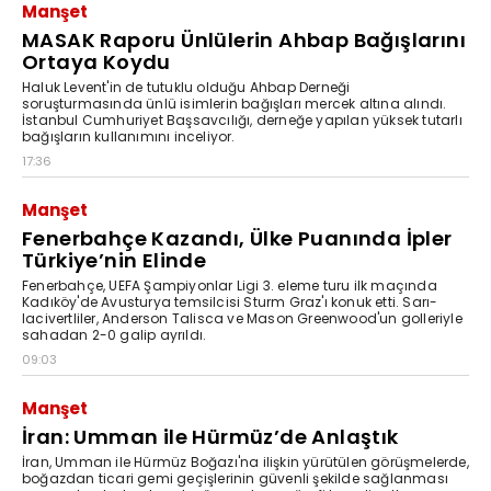
Manşet
MASAK Raporu Ünlülerin Ahbap Bağışlarını
Ortaya Koydu
Haluk Levent'in de tutuklu olduğu Ahbap Derneği
soruşturmasında ünlü isimlerin bağışları mercek altına alındı.
İstanbul Cumhuriyet Başsavcılığı, derneğe yapılan yüksek tutarlı
bağışların kullanımını inceliyor.
17:36
Manşet
Fenerbahçe Kazandı, Ülke Puanında İpler
Türkiye’nin Elinde
Fenerbahçe, UEFA Şampiyonlar Ligi 3. eleme turu ilk maçında
Kadıköy'de Avusturya temsilcisi Sturm Graz'ı konuk etti. Sarı-
lacivertliler, Anderson Talisca ve Mason Greenwood'un golleriyle
sahadan 2-0 galip ayrıldı.
09:03
Manşet
İran: Umman ile Hürmüz’de Anlaştık
İran, Umman ile Hürmüz Boğazı'na ilişkin yürütülen görüşmelerde,
boğazdan ticari gemi geçişlerinin güvenli şekilde sağlanması