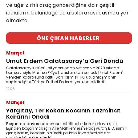
ve ağır zırhlı araç gönderdiğine dair çeşitli
iddiaların bulunduğu da uluslararası basında yer
almakta.
ÖNE ÇIKAN HABERLER
Manşet
Umut Erdem Galatasaray’a Geri Döndü
Galatasaray Kulübü, altyapısından yetişen ve 2023 yılında
bonservisiyle Manisa FK'ye transfer olan sol bek Umut Erdem'i
yeniden kadrosuna kattı. Sarı-kırmızılı kulüp, anlaşmanın
sağlandığını Türkiye Futbol Federasyonuna bildirdi.
17:06
Manşet
Yargıtay, Ter Kokan Kocanın Tazminat
Kararını Onadı
Boşanma davasında emsal nitelikte bir karar ortaya çıktı.
Eşinden boşanmak için Aile Mahkemesi'ne başvuran B.D. isimli
genç kadın, kocasının sürekli psikolojik ve sözel şiddet
uyguladığını öne sürdü.