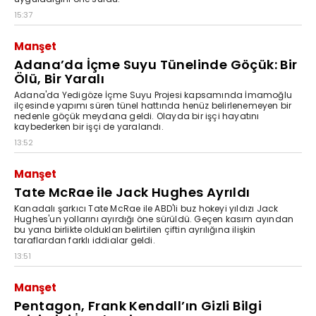
15:37
Manşet
Adana’da İçme Suyu Tünelinde Göçük: Bir
Ölü, Bir Yaralı
Adana'da Yedigöze İçme Suyu Projesi kapsamında İmamoğlu
ilçesinde yapımı süren tünel hattında henüz belirlenemeyen bir
nedenle göçük meydana geldi. Olayda bir işçi hayatını
kaybederken bir işçi de yaralandı.
13:52
Manşet
Tate McRae ile Jack Hughes Ayrıldı
Kanadalı şarkıcı Tate McRae ile ABD'li buz hokeyi yıldızı Jack
Hughes'un yollarını ayırdığı öne sürüldü. Geçen kasım ayından
bu yana birlikte oldukları belirtilen çiftin ayrılığına ilişkin
taraflardan farklı iddialar geldi.
13:51
Manşet
Pentagon, Frank Kendall’ın Gizli Bilgi