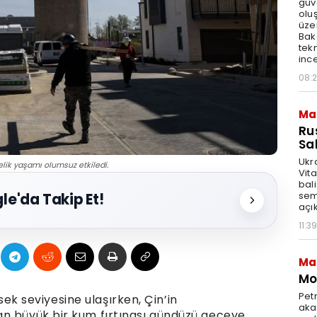
güv
olu
üze
Bak
tekn
ince
08:
Ma
Ru
Sal
Ukr
delik yaşamı olumsuz etkiledi.
Vita
bali
sem
le'da Takip Et!
açık
11:39
Ma
Mot
Pet
üksek seviyesine ulaşırken, Çin’in
akar
an büyük bir kum fırtınası gündüzü geceye