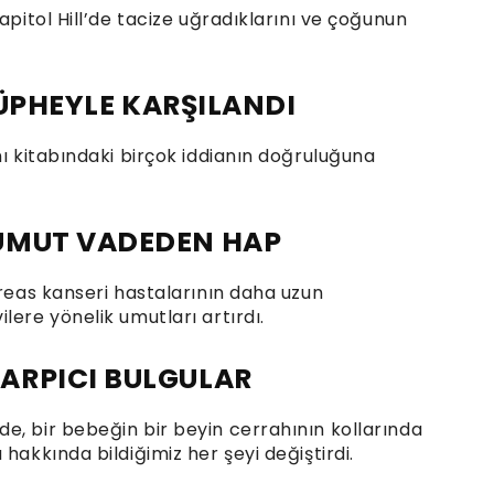
apitol Hill’de tacize uğradıklarını ve çoğunun
 ŞÜPHEYLE KARŞILANDI
nı kitabındaki birçok iddianın doğruluğuna
UMUT VADEDEN HAP
kreas kanseri hastalarının daha uzun
lere yönelik umutları artırdı.
ARPICI BULGULAR
e, bir bebeğin bir beyin cerrahının kollarında
hakkında bildiğimiz her şeyi değiştirdi.