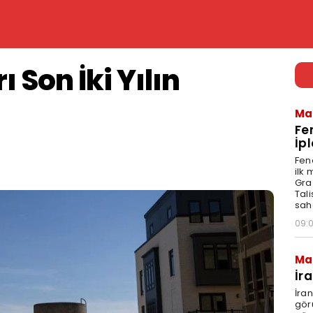
ı Son İki Yılın
Ma
Fe
İpl
Fen
ilk
Graz
Tal
sah
09:
Ma
İr
İra
gör