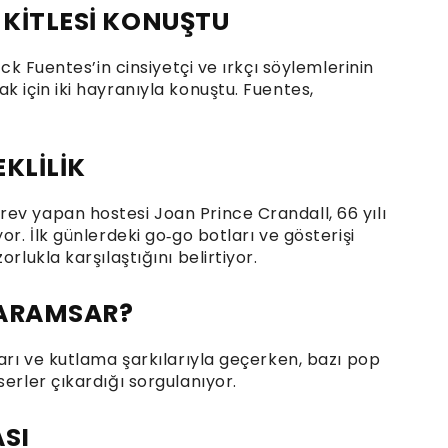
 KİTLESİ KONUŞTU
ick Fuentes’in cinsiyetçi ve ırkçı söylemlerinin
k için iki hayranıyla konuştu. Fuentes,
KLİLİK
ev yapan hostesi Joan Prince Crandall, 66 yılı
or. İlk günlerdeki go‑go botları ve gösterişi
rlukla karşılaştığını belirtiyor.
KARAMSAR?
ları ve kutlama şarkılarıyla geçerken, bazı pop
serler çıkardığı sorgulanıyor.
ASI