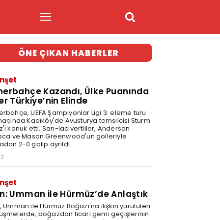
ÖNE ÇIKAN HABERLER
nşet
nerbahçe Kazandı, Ülke Puanında
er Türkiye’nin Elinde
erbahçe, UEFA Şampiyonlar Ligi 3. eleme turu
 maçında Kadıköy'de Avusturya temsilcisi Sturm
'ı konuk etti. Sarı-lacivertliler, Anderson
isca ve Mason Greenwood'un golleriyle
adan 2-0 galip ayrıldı.
03
nşet
an: Umman ile Hürmüz’de Anlaştık
n, Umman ile Hürmüz Boğazı'na ilişkin yürütülen
üşmelerde, boğazdan ticari gemi geçişlerinin