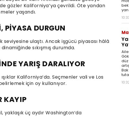
moto
rde gözler Kaliforniya’ya çevrildi. Öte yandan
bek
yan
işmeler yaşandı.
10:3
Dİ, PİYASA DURGUN
Ma
Ya
sek seviyesine ulaştı. Ancak işgücü piyasası hâlâ
Ya
a dinamiğinde sıkışmış durumda.
Ail
Gök
düz
İNDE YARIŞ DARALIYOR
artı
Bak
tut
ışıklar Kaliforniya’da. Seçmenler vali ve Los
10:3
elirlemek için oy kullanıyor.
R KAYIP
il, yaklaşık üç aydır Washington’da