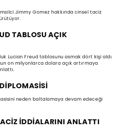
Temsilci Jimmy Gomez hakkında cinsel taciz
yürütüyor.
UD TABLOSU AÇIK
luk Lucian Freud tablosunu asmak dört kişi aldı.
nun on milyonlarca dolara açık artırmaya
nlattı.
DİPLOMASİSİ
masisini neden baltalamaya devam edeceği
ACİZ İDDİALARINI ANLATTI