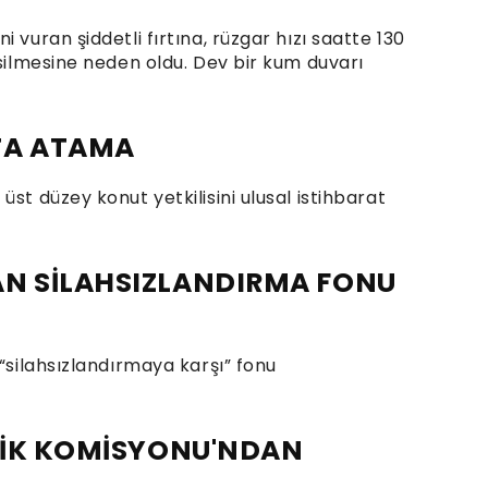
 vuran şiddetli fırtına, rüzgar hızı saatte 130
esilmesine neden oldu. Dev bir kum duvarı
TA ATAMA
st düzey konut yetkilisini ulusal istihbarat
AN SİLAHSIZLANDIRMA FONU
 “silahsızlandırmaya karşı” fonu
ETİK KOMİSYONU'NDAN