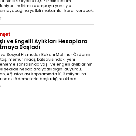
rinin litre fiyatına 3,97 liralık indirim
leniyor. İndirimin pompaya yansıyıp
sımayacağına yetkili makamlar karar verecek.
3
nşet
şlı ve Engelli Aylıkları Hesaplara
tmaya Başladı
e ve Sosyal Hizmetler Bakanı Mahinur Özdemir
taş, memur maaş katsayısındaki yeni
enleme sonrasında yaşlı ve engelli aylıklarının
şlı şekilde hesaplara yatırıldığını duyurdu.
an, Ağustos ayı kapsamında 10,3 milyar lira
arındaki ödemelerin başladığını aktardı.
2