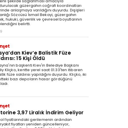
enli şekilde sağlanması amacıyla
şturulacak güzergahın coğrafi koordinatları
rinde anlaşmaya varıldığını duyurdu. Dışişleri
anlığı Sözcüsü İsmail Bekayi, güzergahın
ik, hukuki, güvenlik ve çevresel boyutlarının
lendiğini belirtti.
29
nşet
sya’dan Kiev’e Balistik Füze
dırısı: 15 Kişi Öldü
ayna'nın başkenti Kiev'in Belediye Başkanı
liy Kliçko, kentte yerel saat 01.33'ten itibaren
stik füze saldırısı yapıldığını duyurdu. Kliçko, iki
tteki bazı depoların hasar gördüğünü
ladı.
nşet
orine 3,97 Liralık İndirim Geliyor
rol fiyatlarındaki gerilemenin ardından
yakıt fiyatları yeniden güncelleniyor,