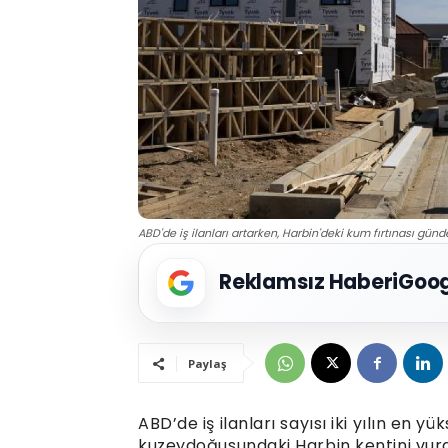
ABD'de iş ilanları artarken, Harbin'deki kum fırtınası gün
Reklamsız Haberi
Goog
Paylaş
ABD’de iş ilanları sayısı iki yılın en y
kuzeydoğusundaki Harbin kentini vur