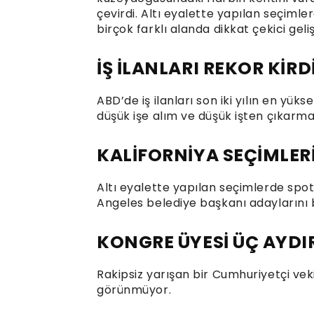
çevirdi. Altı eyalette yapılan seçimle
birçok farklı alanda dikkat çekici gel
İŞ İLANLARI REKOR KİR
ABD’de iş ilanları son iki yılın en yük
düşük işe alım ve düşük işten çıkarm
KALİFORNİYA SEÇİMLER
Altı eyalette yapılan seçimlerde spot 
Angeles belediye başkanı adaylarını b
KONGRE ÜYESİ ÜÇ AYDI
Rakipsiz yarışan bir Cumhuriyetçi vek
görünmüyor.