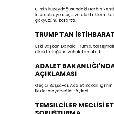
Çin’in kuzeydoğusundaki Harbin kentini
kilometreye ulaştı ve elektriklerin k
gökyüzünü kararttı.
TRUMP'TAN İSTİHBARA
Eski Başkan Donald Trump, tartışmalı ü
direktörlüğüne vekaleten atadı.
ADALET BAKANLIĞI'ND
AÇIKLAMASI
Geçici Başsavcı, Adalet Bakanlığı’nın
ilerletmeyeceğini söyledi.
TEMSİLCİLER MECLİSİ 
SORUŞTURMA