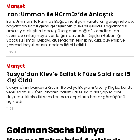
Manşet
İran: Umman ile Hürmüz’de Anlaştık
İran, Umman ile Hürmüz Boğazı'na ilişkin yürütülen görüşmelerde,
boğazdan ticari gemi geçişlerinin güvenli şekilde sağlanması
amacıyla oluşturulacak güzergahın coğrafi koordinatları
üzerinde anlaşmaya varıldığını duyurdu. Dışişleri Bakanlığı
Sözcüsü İsmail Bekayi, güzergahın teknik, hukuki, güvenlik ve
çevresel boyutlarının incelendiğini belirtti.
08:29
Manşet
Rusya’dan Kiev’e Balistik Füze Saldırısı: 15
Kişi Öldü
Ukrayna'nın başkenti Kiev'in Belediye Başkanı Vitaliy Kliçko, kentte
yerel saat 01.33'ten itibaren balistik füze saldırısı yapıldığını
duyurdu. Kliçko, iki semtteki bazı depoların hasar gördüğünü
açıkladı.
11:39