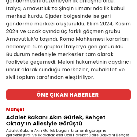
göndermesini düzenleyen ilk anlaşma oldu.
İtalya, Arnavutluk’ta Şingin Limanı’nda ilk kabul
merkezi kurdu. Gjader bölgesinde ise geri
gönderme merkezi oluşturuldu. Ekim 2024, Kasım
2024 ve Ocak ayında üç farklı göçmen grubu
Arnavutluk’a taşındı. Roma Mahkemesi kararları
nedeniyle tüm gruplar İtalya’ya geri götürüldü.
Bu durum nedeniyle merkezler tam olarak
faaliyete geçemedi. Meloni hükümetinin caydırıcı
unsur olarak sunduğu merkezler, muhalefet ve
sivil toplum tarafından eleştiriliyor.
ÖNE ÇIKAN HABERLER
Manşet
Adalet Bakanı Akın Gürlek, Behçet
Oktay’ın Ailesiyle Görüştü
Adalet Bakanı Akın Gürlek bugün iki önemli görüşme
gerçekleştirdi ve ilk olarak eski Özel Harekat Daire Başkanı Behçet