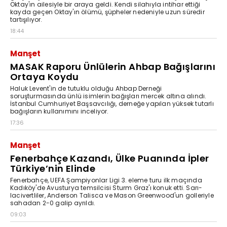
Oktay'ın ailesiyle bir araya geldi. Kendi silahıyla intihar ettiği
kayda geçen Oktay'ın ölümü, şüpheler nedeniyle uzun süredir
tartışılıyor.
18:44
Manşet
MASAK Raporu Ünlülerin Ahbap Bağışlarını
Ortaya Koydu
Haluk Levent'in de tutuklu olduğu Ahbap Derneği
soruşturmasında ünlü isimlerin bağışları mercek altına alındı.
İstanbul Cumhuriyet Başsavcılığı, derneğe yapılan yüksek tutarlı
bağışların kullanımını inceliyor.
17:36
Manşet
Fenerbahçe Kazandı, Ülke Puanında İpler
Türkiye’nin Elinde
Fenerbahçe, UEFA Şampiyonlar Ligi 3. eleme turu ilk maçında
Kadıköy'de Avusturya temsilcisi Sturm Graz'ı konuk etti. Sarı-
lacivertliler, Anderson Talisca ve Mason Greenwood'un golleriyle
sahadan 2-0 galip ayrıldı.
09:03