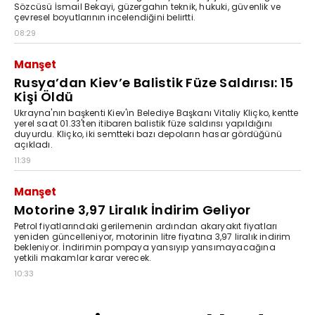
Sözcüsü İsmail Bekayi, güzergahın teknik, hukuki, güvenlik ve
çevresel boyutlarının incelendiğini belirtti.
08:29
Manşet
Rusya’dan Kiev’e Balistik Füze Saldırısı: 15
Kişi Öldü
Ukrayna'nın başkenti Kiev'in Belediye Başkanı Vitaliy Kliçko, kentte
yerel saat 01.33'ten itibaren balistik füze saldırısı yapıldığını
duyurdu. Kliçko, iki semtteki bazı depoların hasar gördüğünü
açıkladı.
11:39
Manşet
Motorine 3,97 Liralık İndirim Geliyor
Petrol fiyatlarındaki gerilemenin ardından akaryakıt fiyatları
yeniden güncelleniyor, motorinin litre fiyatına 3,97 liralık indirim
bekleniyor. İndirimin pompaya yansıyıp yansımayacağına
yetkili makamlar karar verecek.
10:33