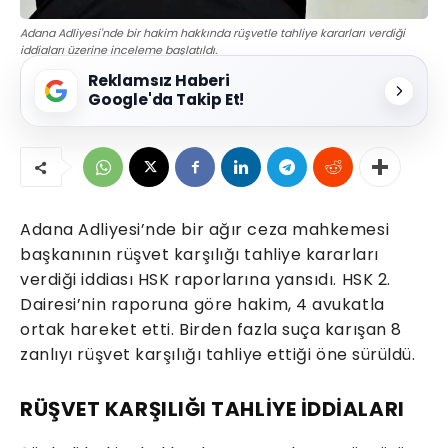
Adana Adliyesi'nde bir hakim hakkında rüşvetle tahliye kararları verdiği
iddiaları üzerine inceleme başlatıldı.
Reklamsız Haberi
Google'da Takip Et!
Adana Adliyesi’nde bir ağır ceza mahkemesi
başkanının rüşvet karşılığı tahliye kararları
verdiği iddiası HSK raporlarına yansıdı. HSK 2.
Dairesi’nin raporuna göre hakim, 4 avukatla
ortak hareket etti. Birden fazla suça karışan 8
zanlıyı rüşvet karşılığı tahliye ettiği öne sürüldü.
RÜŞVET KARŞILIĞI TAHLİYE İDDİALARI