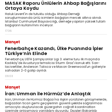
MASAK Raporu Ünlülerin Ahbap Bağışlarını
Ortaya Koydu
Haluk Levent'in de tutuklu olduğu Ahbap Derneği
soruşturmasında ünlü isimlerin bağışları mercek altına alındı.
İstanbul Cumhuriyet Başsavcılığı, derneğe yapılan yüksek tutarlı
bağışların kullanımını inceliyor.
17:36
Manşet
Fenerbahçe Kazandı, Ülke Puanında İpler
Türkiye’nin Elinde
Fenerbahçe, UEFA Şampiyonlar Ligi 3. eleme turu ilk maçında
Kadıköy'de Avusturya temsilcisi Sturm Graz'ı konuk etti. Sarı-
lacivertliler, Anderson Talisca ve Mason Greenwood'un golleriyle
sahadan 2-0 galip ayrıldı.
09:03
Manşet
İran: Umman ile Hürmüz’de Anlaştık
İran, Umman ile Hürmüz Boğazı'na ilişkin yürütülen görüşmelerde,
boğazdan ticari gemi geçişlerinin güvenli şekilde sağlanması
amacıyla oluşturulacak güzergahın coğrafi koordinatları
üzerinde anlaşmaya varıldığını duyurdu. Dışişleri Bakanlığı