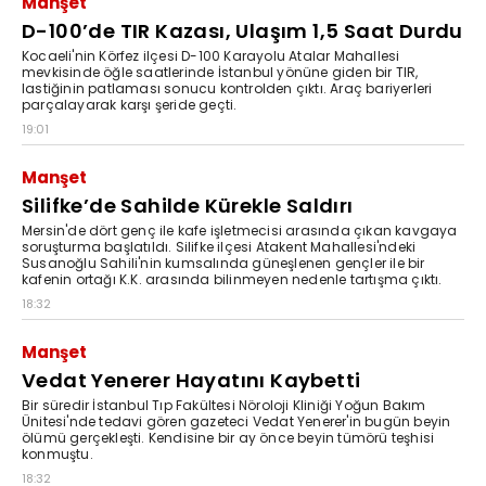
Manşet
D-100’de TIR Kazası, Ulaşım 1,5 Saat Durdu
Kocaeli'nin Körfez ilçesi D-100 Karayolu Atalar Mahallesi
mevkisinde öğle saatlerinde İstanbul yönüne giden bir TIR,
lastiğinin patlaması sonucu kontrolden çıktı. Araç bariyerleri
parçalayarak karşı şeride geçti.
19:01
Manşet
Silifke’de Sahilde Kürekle Saldırı
Mersin'de dört genç ile kafe işletmecisi arasında çıkan kavgaya
soruşturma başlatıldı. Silifke ilçesi Atakent Mahallesi'ndeki
Susanoğlu Sahili'nin kumsalında güneşlenen gençler ile bir
kafenin ortağı K.K. arasında bilinmeyen nedenle tartışma çıktı.
18:32
Manşet
Vedat Yenerer Hayatını Kaybetti
Bir süredir İstanbul Tıp Fakültesi Nöroloji Kliniği Yoğun Bakım
Ünitesi'nde tedavi gören gazeteci Vedat Yenerer'in bugün beyin
ölümü gerçekleşti. Kendisine bir ay önce beyin tümörü teşhisi
konmuştu.
18:32