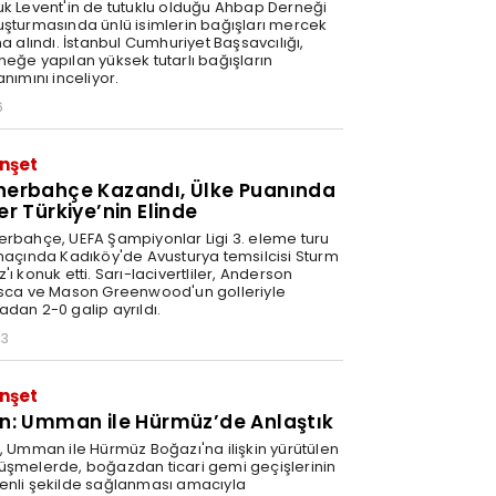
uk Levent'in de tutuklu olduğu Ahbap Derneği
uşturmasında ünlü isimlerin bağışları mercek
na alındı. İstanbul Cumhuriyet Başsavcılığı,
neğe yapılan yüksek tutarlı bağışların
anımını inceliyor.
6
nşet
nerbahçe Kazandı, Ülke Puanında
er Türkiye’nin Elinde
erbahçe, UEFA Şampiyonlar Ligi 3. eleme turu
 maçında Kadıköy'de Avusturya temsilcisi Sturm
'ı konuk etti. Sarı-lacivertliler, Anderson
isca ve Mason Greenwood'un golleriyle
adan 2-0 galip ayrıldı.
03
nşet
an: Umman ile Hürmüz’de Anlaştık
n, Umman ile Hürmüz Boğazı'na ilişkin yürütülen
üşmelerde, boğazdan ticari gemi geçişlerinin
enli şekilde sağlanması amacıyla