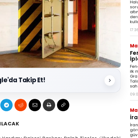
Hal
sor
altı
der
kull
17:3
Ma
Fe
İpl
Fen
ilk
Graz
le'da Takip Et!
Tal
sah
09:
Ma
İr
RILACAK
İra
gör
güv