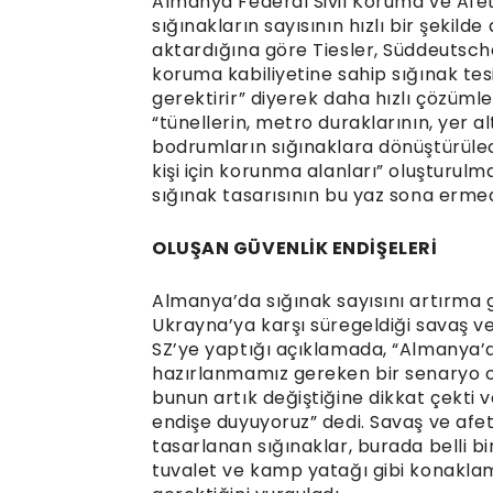
Almanya Federal Sivil Koruma ve Afet 
sığınakların sayısının hızlı bir şekilde
aktardığına göre Tiesler, Süddeutsche
koruma kabiliyetine sahip sığınak t
gerektirir” diyerek daha hızlı çözüm
“tünellerin, metro duraklarının, yer a
bodrumların sığınaklara dönüştürülece
kişi için korunma alanları” oluşturulm
sığınak tasarısının bu yaz sona ermed
OLUŞAN GÜVENLİK ENDİŞELERİ
Almanya’da sığınak sayısını artırma g
Ukrayna’ya karşı süregeldiği savaş ve
SZ’ye yaptığı açıklamada, “Almanya’da
hazırlanmamız gereken bir senaryo ol
bunun artık değiştiğine dikkat çekti v
endişe duyuyoruz” dedi. Savaş ve afe
tasarlanan sığınaklar, burada belli bi
tuvalet ve kamp yatağı gibi konaklam