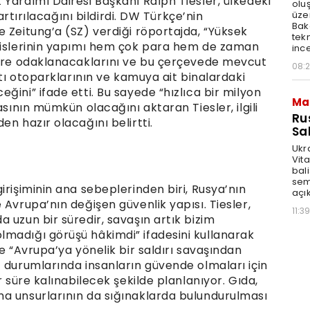
Yardımı Dairesi Başkanı Ralph Tiesler, ülkedeki
olu
üze
 artırılacağını bildirdi. DW Türkçe’nin
Bak
 Zeitung’a (SZ) verdiği röportajda, “Yüksek
tekn
esislerinin yapımı hem çok para hem de zaman
ince
lere odaklanacaklarını ve bu çerçevede mevcut
08:
ltı otoparklarının ve kamuya ait binalardaki
ğini” ifade etti. Bu sayede “hızlıca bir milyon
Ma
asının mümkün olacağını aktaran Tiesler, ilgili
Ru
en hazır olacağını belirtti.
Sal
Ukr
Vita
bali
sem
irişiminin ana sebeplerinden biri, Rusya’nın
açık
 Avrupa’nın değişen güvenlik yapısı. Tiesler,
11:39
 uzun bir süredir, savaşın artık bizim
madığı görüşü hâkimdi” ifadesini kullanarak
e “Avrupa’ya yönelik bir saldırı savaşından
t durumlarında insanların güvende olmaları için
r süre kalınabilecek şekilde planlanıyor. Gıda,
a unsurlarının da sığınaklarda bulundurulması