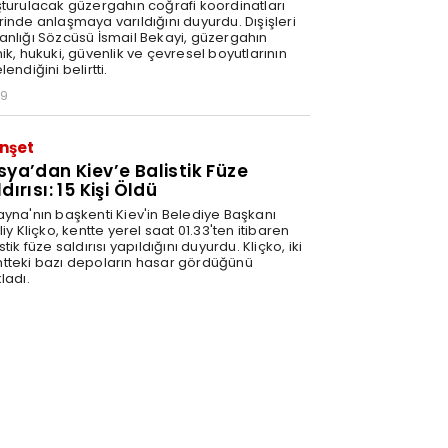
şturulacak güzergahın coğrafi koordinatları
rinde anlaşmaya varıldığını duyurdu. Dışişleri
anlığı Sözcüsü İsmail Bekayi, güzergahın
ik, hukuki, güvenlik ve çevresel boyutlarının
lendiğini belirtti.
29
nşet
sya’dan Kiev’e Balistik Füze
dırısı: 15 Kişi Öldü
ayna'nın başkenti Kiev'in Belediye Başkanı
liy Kliçko, kentte yerel saat 01.33'ten itibaren
stik füze saldırısı yapıldığını duyurdu. Kliçko, iki
tteki bazı depoların hasar gördüğünü
ladı.