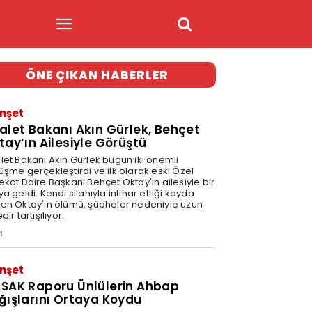
ÖNE ÇIKAN HABERLER
nşet
alet Bakanı Akın Gürlek, Behçet
tay’ın Ailesiyle Görüştü
let Bakanı Akın Gürlek bugün iki önemli
üşme gerçekleştirdi ve ilk olarak eski Özel
ekat Daire Başkanı Behçet Oktay'ın ailesiyle bir
a geldi. Kendi silahıyla intihar ettiği kayda
en Oktay'ın ölümü, şüpheler nedeniyle uzun
dir tartışılıyor.
4
nşet
SAK Raporu Ünlülerin Ahbap
ğışlarını Ortaya Koydu