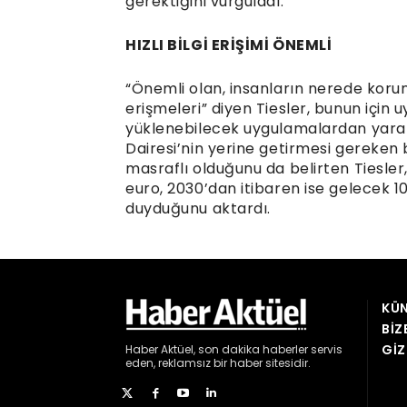
gerektiğini vurguladı.
HIZLI BİLGİ ERİŞİMİ ÖNEMLİ
“Önemli olan, insanların nerede koruna
erişmeleri” diyen Tiesler, bunun için u
yüklenebilecek uygulamalardan yararla
Dairesi’nin yerine getirmesi gereken
masraflı olduğunu da belirten Tiesler,
euro, 2030’dan itibaren ise gelecek 10
duyduğunu aktardı.
KÜN
BIZ
GIZ
Haber
Aktüel,
son dakika haberler
servis
eden, reklamsız bir haber sitesidir.