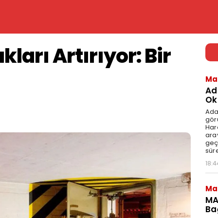
ları Artırıyor: Bir
Ma
Ad
Ok
Ada
gör
Har
aray
geç
süre
18:4
Ma
MA
Ba