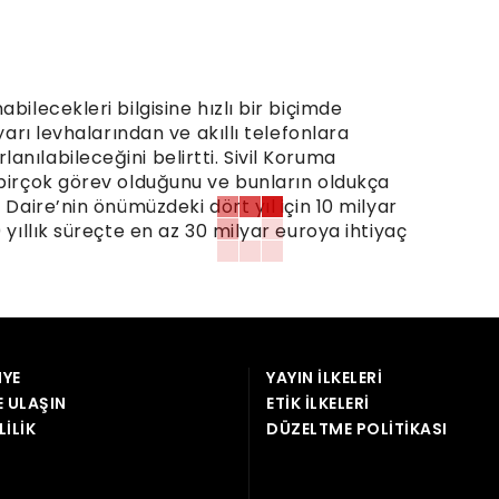
bilecekleri bilgisine hızlı bir biçimde
yarı levhalarından ve akıllı telefonlara
nılabileceğini belirtti. Sivil Koruma
 birçok görev olduğunu ve bunların oldukça
 Daire’nin önümüzdeki dört yıl için 10 milyar
 yıllık süreçte en az 30 milyar euroya ihtiyaç
YE
YAYIN İLKELERI
E ULAŞIN
ETIK İLKELERI
LILIK
DÜZELTME POLITIKASI