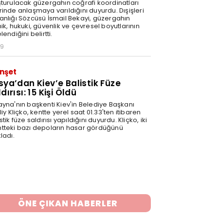
şturulacak güzergahın coğrafi koordinatları
rinde anlaşmaya varıldığını duyurdu. Dışişleri
anlığı Sözcüsü İsmail Bekayi, güzergahın
ik, hukuki, güvenlik ve çevresel boyutlarının
lendiğini belirtti.
29
nşet
sya’dan Kiev’e Balistik Füze
dırısı: 15 Kişi Öldü
ayna'nın başkenti Kiev'in Belediye Başkanı
liy Kliçko, kentte yerel saat 01.33'ten itibaren
stik füze saldırısı yapıldığını duyurdu. Kliçko, iki
tteki bazı depoların hasar gördüğünü
ladı.