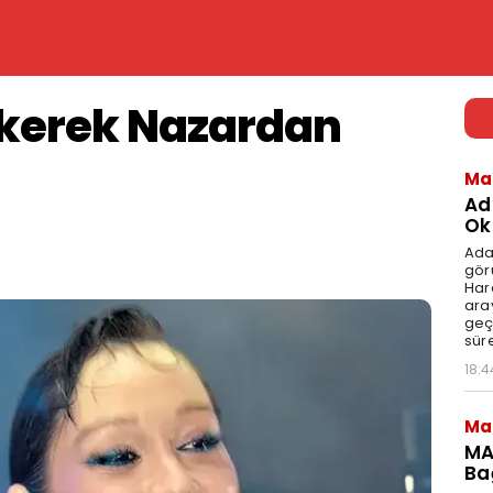
kerek Nazardan
Ma
Ad
Ok
Ada
gör
Har
aray
geç
süre
18:4
Ma
MA
Ba