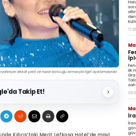
Hal
sor
altı
der
kull
17:3
Ma
Fe
İpl
Fen
ilk
kıyafetiyle dikkat çekti ve nazar boncuğu temasıyla ilgili açıklamalarda
Graz
Tal
sah
le'da Takip Et!
09:
Ma
İr
İra
gör
güv
nde Kıbrıs’taki Merit Lefkoşa Hotel’de mavi