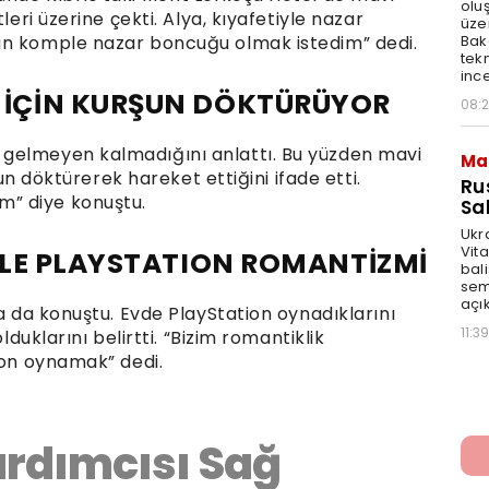
olu
leri üzerine çekti. Alya, kıyafetiyle nazar
üze
ün komple nazar boncuğu olmak istedim” dedi.
Bak
tekn
ince
İÇİN KURŞUN DÖKTÜRÜYOR
08:
gelmeyen kalmadığını anlattı. Bu yüzden mavi
Ma
şun döktürerek hareket ettiğini ifade etti.
Ru
” diye konuştu.
Sal
Ukr
Vita
İLE PLAYSTATION ROMANTİZMİ
bali
sem
açık
da da konuştu. Evde PlayStation oynadıklarını
11:39
lduklarını belirtti. “Bizim romantiklik
ion oynamak” dedi.