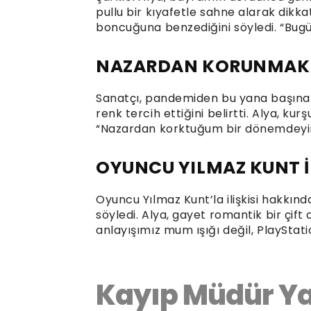
pullu bir kıyafetle sahne alarak dikkat
boncuğuna benzediğini söyledi. “Bug
NAZARDAN KORUNMAK 
Sanatçı, pandemiden bu yana başına 
renk tercih ettiğini belirtti. Alya, kur
“Nazardan korktuğum bir dönemdeyim
OYUNCU YILMAZ KUNT 
Oyuncu Yılmaz Kunt’la ilişkisi hakkın
söyledi. Alya, gayet romantik bir çift o
anlayışımız mum ışığı değil, PlayStat