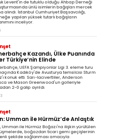
uk Levent'in de tutuklu olduğu Ahbap Derneği
uşturmasında ünlü isimlerin bağışları mercek
na alındı. İstanbul Cumhuriyet Başsavcılığı,
neğe yapılan yüksek tutarlı bağışların
anımını inceliyor.
6
nşet
nerbahçe Kazandı, Ülke Puanında
er Türkiye’nin Elinde
erbahçe, UEFA Şampiyonlar Ligi 3. eleme turu
 maçında Kadıköy'de Avusturya temsilcisi Sturm
'ı konuk etti. Sarı-lacivertliler, Anderson
isca ve Mason Greenwood'un golleriyle
adan 2-0 galip ayrıldı.
03
nşet
an: Umman ile Hürmüz’de Anlaştık
n, Umman ile Hürmüz Boğazı'na ilişkin yürütülen
üşmelerde, boğazdan ticari gemi geçişlerinin
enli şekilde sağlanması amacıyla