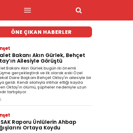
ÖNE ÇIKAN HABERLER
nşet
alet Bakanı Akın Gürlek, Behçet
tay’ın Ailesiyle Görüştü
let Bakanı Akın Gürlek bugün iki önemli
üşme gerçekleştirdi ve ilk olarak eski Özel
ekat Daire Başkanı Behçet Oktay'ın ailesiyle bir
a geldi. Kendi silahıyla intihar ettiği kayda
en Oktay'ın ölümü, şüpheler nedeniyle uzun
dir tartışılıyor.
4
nşet
SAK Raporu Ünlülerin Ahbap
ğışlarını Ortaya Koydu