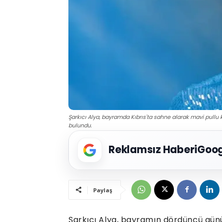
Şarkıcı Alya, bayramda Kıbrıs'ta sahne alarak mavi pullu 
bulundu.
Reklamsız Haberi
Goog
Paylaş
Şarkıcı Alya, bayramın dördüncü günü