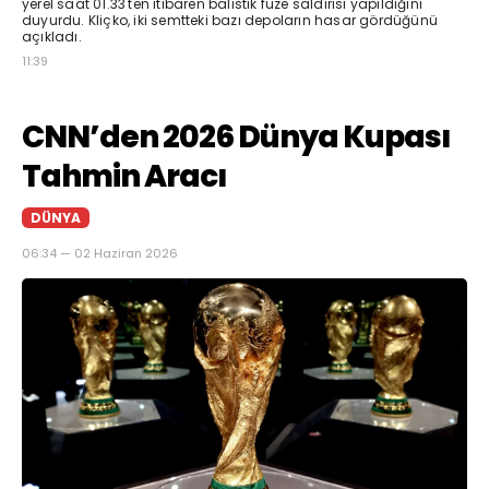
yerel saat 01.33'ten itibaren balistik füze saldırısı yapıldığını
duyurdu. Kliçko, iki semtteki bazı depoların hasar gördüğünü
açıkladı.
11:39