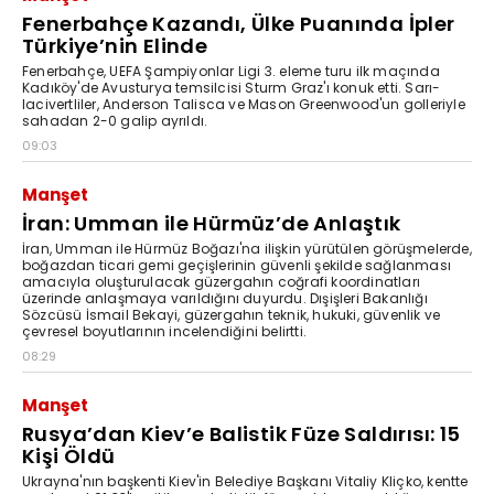
Fenerbahçe Kazandı, Ülke Puanında İpler
Türkiye’nin Elinde
Fenerbahçe, UEFA Şampiyonlar Ligi 3. eleme turu ilk maçında
Kadıköy'de Avusturya temsilcisi Sturm Graz'ı konuk etti. Sarı-
lacivertliler, Anderson Talisca ve Mason Greenwood'un golleriyle
sahadan 2-0 galip ayrıldı.
09:03
Manşet
İran: Umman ile Hürmüz’de Anlaştık
İran, Umman ile Hürmüz Boğazı'na ilişkin yürütülen görüşmelerde,
boğazdan ticari gemi geçişlerinin güvenli şekilde sağlanması
amacıyla oluşturulacak güzergahın coğrafi koordinatları
üzerinde anlaşmaya varıldığını duyurdu. Dışişleri Bakanlığı
Sözcüsü İsmail Bekayi, güzergahın teknik, hukuki, güvenlik ve
çevresel boyutlarının incelendiğini belirtti.
08:29
Manşet
Rusya’dan Kiev’e Balistik Füze Saldırısı: 15
Kişi Öldü
Ukrayna'nın başkenti Kiev'in Belediye Başkanı Vitaliy Kliçko, kentte