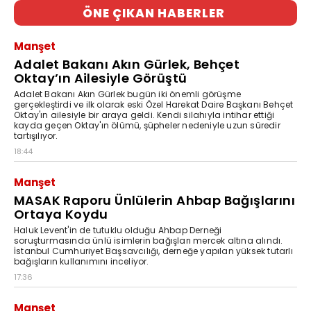
ÖNE ÇIKAN HABERLER
Manşet
Adalet Bakanı Akın Gürlek, Behçet
Oktay’ın Ailesiyle Görüştü
Adalet Bakanı Akın Gürlek bugün iki önemli görüşme
gerçekleştirdi ve ilk olarak eski Özel Harekat Daire Başkanı Behçet
Oktay'ın ailesiyle bir araya geldi. Kendi silahıyla intihar ettiği
kayda geçen Oktay'ın ölümü, şüpheler nedeniyle uzun süredir
tartışılıyor.
18:44
Manşet
MASAK Raporu Ünlülerin Ahbap Bağışlarını
Ortaya Koydu
Haluk Levent'in de tutuklu olduğu Ahbap Derneği
soruşturmasında ünlü isimlerin bağışları mercek altına alındı.
İstanbul Cumhuriyet Başsavcılığı, derneğe yapılan yüksek tutarlı
bağışların kullanımını inceliyor.
17:36
Manşet