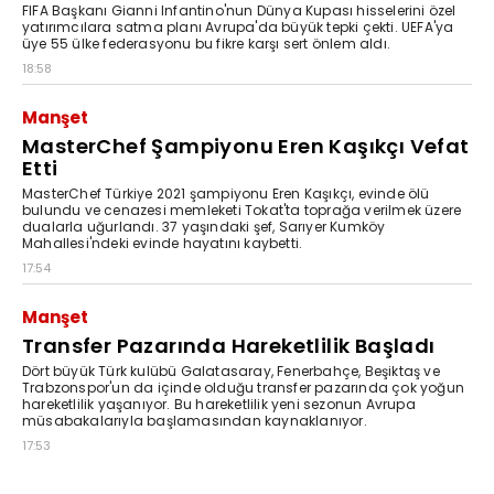
FIFA Başkanı Gianni Infantino'nun Dünya Kupası hisselerini özel
yatırımcılara satma planı Avrupa'da büyük tepki çekti. UEFA'ya
üye 55 ülke federasyonu bu fikre karşı sert önlem aldı.
18:58
Manşet
MasterChef Şampiyonu Eren Kaşıkçı Vefat
Etti
MasterChef Türkiye 2021 şampiyonu Eren Kaşıkçı, evinde ölü
bulundu ve cenazesi memleketi Tokat'ta toprağa verilmek üzere
dualarla uğurlandı. 37 yaşındaki şef, Sarıyer Kumköy
Mahallesi'ndeki evinde hayatını kaybetti.
17:54
Manşet
Transfer Pazarında Hareketlilik Başladı
Dört büyük Türk kulübü Galatasaray, Fenerbahçe, Beşiktaş ve
Trabzonspor'un da içinde olduğu transfer pazarında çok yoğun
hareketlilik yaşanıyor. Bu hareketlilik yeni sezonun Avrupa
müsabakalarıyla başlamasından kaynaklanıyor.
17:53