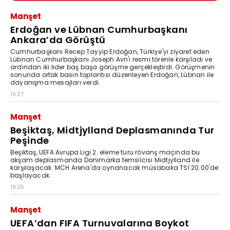
Manşet
Erdoğan ve Lübnan Cumhurbaşkanı
Ankara’da Görüştü
Cumhurbaşkanı Recep Tayyip Erdoğan, Türkiye'yi ziyaret eden
Lübnan Cumhurbaşkanı Joseph Avn'ı resmi törenle karşıladı ve
ardından iki lider baş başa görüşme gerçekleştirdi. Görüşmenin
sonunda ortak basın toplantısı düzenleyen Erdoğan, Lübnan ile
dayanışma mesajları verdi.
19:27
Manşet
Beşiktaş, Midtjylland Deplasmanında Tur
Peşinde
Beşiktaş, UEFA Avrupa Ligi 2. eleme turu rövanş maçında bu
akşam deplasmanda Danimarka temsilcisi Midtjylland ile
karşılaşacak. MCH Arena'da oynanacak müsabaka TSİ 20.00'de
başlayacak.
19:25
Manşet
UEFA’dan FIFA Turnuvalarına Boykot