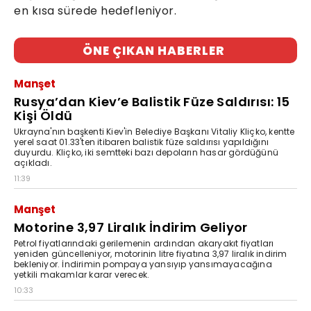
en kısa sürede hedefleniyor.
ÖNE ÇIKAN HABERLER
Manşet
Rusya’dan Kiev’e Balistik Füze Saldırısı: 15
Kişi Öldü
Ukrayna'nın başkenti Kiev'in Belediye Başkanı Vitaliy Kliçko, kentte
yerel saat 01.33'ten itibaren balistik füze saldırısı yapıldığını
duyurdu. Kliçko, iki semtteki bazı depoların hasar gördüğünü
açıkladı.
11:39
Manşet
Motorine 3,97 Liralık İndirim Geliyor
Petrol fiyatlarındaki gerilemenin ardından akaryakıt fiyatları
yeniden güncelleniyor, motorinin litre fiyatına 3,97 liralık indirim
bekleniyor. İndirimin pompaya yansıyıp yansımayacağına
yetkili makamlar karar verecek.
10:33