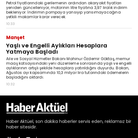
Haber
Aktüel,
son dakika haberler
servis eden, reklamsız bir
haber sitesidir.