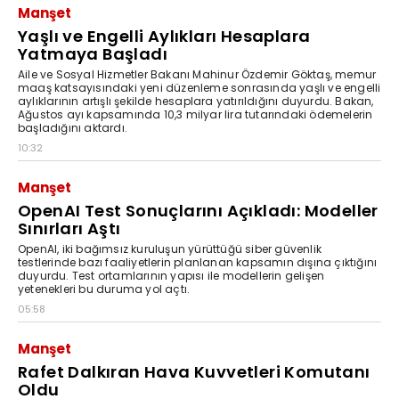
Manşet
Yaşlı ve Engelli Aylıkları Hesaplara
Yatmaya Başladı
Aile ve Sosyal Hizmetler Bakanı Mahinur Özdemir Göktaş, memur
maaş katsayısındaki yeni düzenleme sonrasında yaşlı ve engelli
aylıklarının artışlı şekilde hesaplara yatırıldığını duyurdu. Bakan,
Ağustos ayı kapsamında 10,3 milyar lira tutarındaki ödemelerin
başladığını aktardı.
10:32
Manşet
OpenAI Test Sonuçlarını Açıkladı: Modeller
Sınırları Aştı
OpenAI, iki bağımsız kuruluşun yürüttüğü siber güvenlik
testlerinde bazı faaliyetlerin planlanan kapsamın dışına çıktığını
duyurdu. Test ortamlarının yapısı ile modellerin gelişen
yetenekleri bu duruma yol açtı.
05:58
Manşet
Rafet Dalkıran Hava Kuvvetleri Komutanı
Oldu