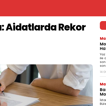
: Aidatlarda Rekor
Ma
Mo
Ha
Yaz
ile
son
son
14:0
Ma
Ba
Mo
İst
Bül