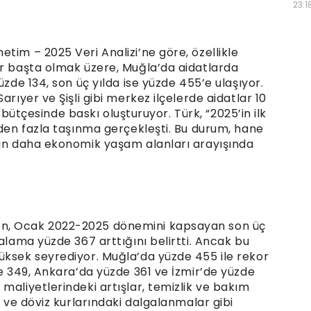
23:1
tim – 2025 Veri Analizi’ne göre, özellikle
er başta olmak üzere, Muğla’da aidatlarda
üzde 134, son üç yılda ise yüzde 455’e ulaşıyor.
arıyer ve Şişli gibi merkez ilçelerde aidatlar 10
in bütçesinde baskı oluşturuyor. Türk, “2025’in ilk
nden fazla taşınma gerçekleşti. Bu durum, hane
çin daha ekonomik yaşam alanları arayışında
n, Ocak 2022-2025 dönemini kapsayan son üç
talama yüzde 367 arttığını belirtti. Ancak bu
üksek seyrediyor. Muğla’da yüzde 455 ile rekor
de 349, Ankara’da yüzde 361 ve İzmir’de yüzde
maliyetlerindeki artışlar, temizlik ve bakım
i ve döviz kurlarındaki dalgalanmalar gibi