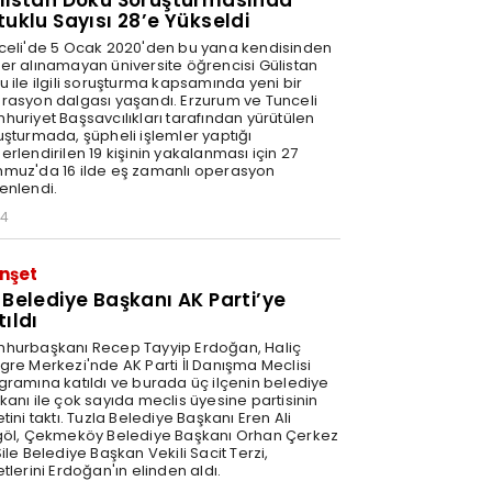
listan Doku Soruşturmasında
tuklu Sayısı 28’e Yükseldi
celi'de 5 Ocak 2020'den bu yana kendisinden
er alınamayan üniversite öğrencisi Gülistan
u ile ilgili soruşturma kapsamında yeni bir
rasyon dalgası yaşandı. Erzurum ve Tunceli
huriyet Başsavcılıkları tarafından yürütülen
uşturmada, şüpheli işlemler yaptığı
rlendirilen 19 kişinin yakalanması için 27
muz'da 16 ilde eş zamanlı operasyon
enlendi.
34
nşet
 Belediye Başkanı AK Parti’ye
tıldı
hurbaşkanı Recep Tayyip Erdoğan, Haliç
gre Merkezi'nde AK Parti İl Danışma Meclisi
gramına katıldı ve burada üç ilçenin belediye
kanı ile çok sayıda meclis üyesine partisinin
tini taktı. Tuzla Belediye Başkanı Eren Ali
göl, Çekmeköy Belediye Başkanı Orhan Çerkez
ile Belediye Başkan Vekili Sacit Terzi,
tlerini Erdoğan'ın elinden aldı.