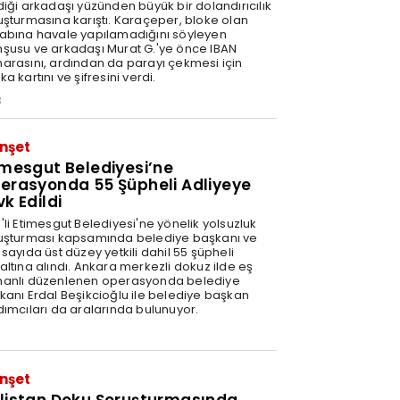
diği arkadaşı yüzünden büyük bir dolandırıcılık
uşturmasına karıştı. Karaçeper, bloke olan
abına havale yapılamadığını söyleyen
şusu ve arkadaşı Murat G.'ye önce IBAN
arasını, ardından da parayı çekmesi için
a kartını ve şifresini verdi.
3
nşet
imesgut Belediyesi’ne
erasyonda 55 Şüpheli Adliyeye
vk Edildi
'li Etimesgut Belediyesi'ne yönelik yolsuzluk
uşturması kapsamında belediye başkanı ve
sayıda üst düzey yetkili dahil 55 şüpheli
altına alındı. Ankara merkezli dokuz ilde eş
anlı düzenlenen operasyonda belediye
kanı Erdal Beşikcioğlu ile belediye başkan
dımcıları da aralarında bulunuyor.
nşet