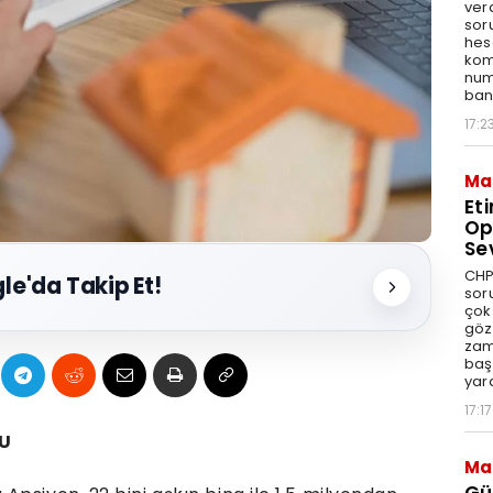
ver
sor
hes
kom
num
bank
17:2
Ma
Et
Op
Se
CHP
le'da Takip Et!
sor
çok 
göz
zam
baş
yar
17:17
U
Ma