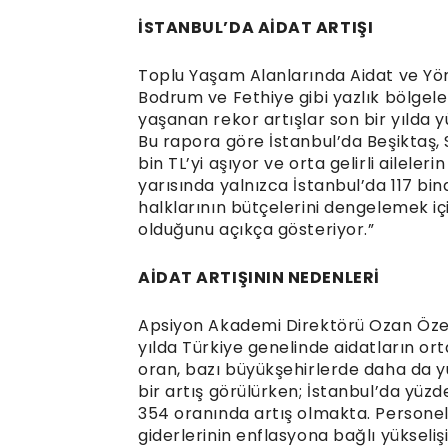
İSTANBUL’DA AİDAT ARTIŞI
Toplu Yaşam Alanlarında Aidat ve Yöne
Bodrum ve Fethiye gibi yazlık bölgel
yaşanan rekor artışlar son bir yılda y
Bu rapora göre İstanbul’da Beşiktaş, S
bin TL’yi aşıyor ve orta gelirli aileler
yarısında yalnızca İstanbul’da 117 bi
halklarının bütçelerini dengelemek i
olduğunu açıkça gösteriyor.”
AİDAT ARTIŞININ NEDENLERİ
Apsiyon Akademi Direktörü Ozan Öze
yılda Türkiye genelinde aidatların or
oran, bazı büyükşehirlerde daha da y
bir artış görülürken; İstanbul’da yüz
354 oranında artış olmakta. Personel 
giderlerinin enflasyona bağlı yükseliş