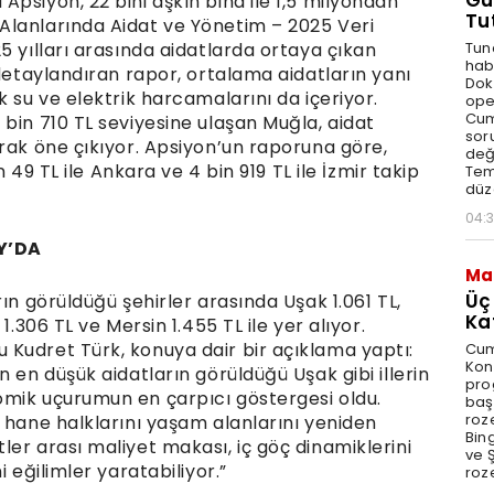
Gü
psiyon, 22 bini aşkın bina ile 1,5 milyondan
Tu
Alanlarında Aidat ve Yönetim – 2025 Veri
Tun
5 yılları arasında aidatlarda ortaya çıkan
hab
 detaylandıran rapor, ortalama aidatların yanı
Dok
k su ve elektrik harcamalarını da içeriyor.
ope
Cum
bin 710 TL seviyesine ulaşan Muğla, aidat
sor
rak öne çıkıyor. Apsiyon’un raporuna göre,
değe
n 49 TL ile Ankara ve 4 bin 919 TL ile İzmir takip
Tem
düz
04:
Y’DA
Ma
Üç
ın görüldüğü şehirler arasında Uşak 1.061 TL,
Ka
1.306 TL ve Mersin 1.455 TL ile yer alıyor.
Kudret Türk, konuya dair bir açıklama yaptı:
Cum
Kon
 en düşük aidatların görüldüğü Uşak gibi illerin
pro
omik uçurumun en çarpıcı göstergesi oldu.
baş
roze
 hane halklarını yaşam alanlarını yeniden
Bin
er arası maliyet makası, iç göç dinamiklerini
ve Ş
 eğilimler yaratabiliyor.”
roze