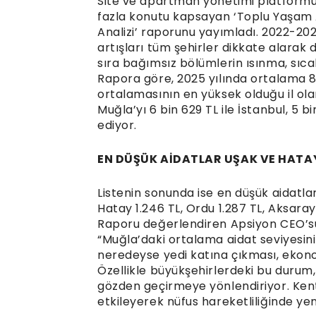
Site ve apartman yönetimi platformu A
fazla konutu kapsayan ‘Toplu Yaşam 
Analizi’ raporunu yayımladı. 2022-202
artışları tüm şehirler dikkate alarak
sıra bağımsız bölümlerin ısınma, sıca
Rapora göre, 2025 yılında ortalama 8 
ortalamasının en yüksek olduğu il ola
Muğla’yı 6 bin 629 TL ile İstanbul, 5 bi
ediyor.
EN DÜŞÜK AİDATLAR UŞAK VE HATA
Listenin sonunda ise en düşük aidatlar
Hatay 1.246 TL, Ordu 1.287 TL, Aksaray 
Raporu değerlendiren Apsiyon CEO’su 
“Muğla’daki ortalama aidat seviyesinin
neredeyse yedi katına çıkması, ekon
Özellikle büyükşehirlerdeki bu durum,
gözden geçirmeye yönlendiriyor. Kentl
etkileyerek nüfus hareketliliğinde yeni