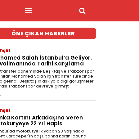
ÖNE ÇIKAN HABERLER
nşet
hamed Salah İstanbul’a Geliyor,
valimanında Tarihi Karşılama
 transfer döneminde Beşiktaş ve Trabzonspor
 anılan Mohamed Salah için transfer sürecinde
a gelindi. Beşiktaş'ın askıya aldığı görüşmeler
rası Trabzonspor devreye girmişti.
6
nşet
nka Kartını Arkadaşına Veren
tokuryeye 22 Yıl Hapis
anbul'da motokuryelik yapan 20 yaşındaki
ent Karaçeper'in başı, banka kartını ödünç