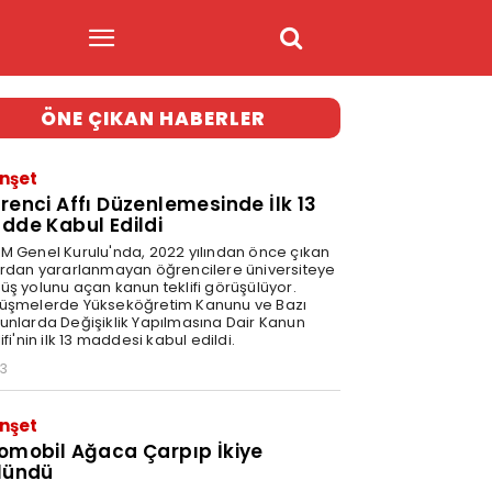
ÖNE ÇIKAN HABERLER
nşet
renci Affı Düzenlemesinde İlk 13
dde Kabul Edildi
M Genel Kurulu'nda, 2022 yılından önce çıkan
ardan yararlanmayan öğrencilere üniversiteye
üş yolunu açan kanun teklifi görüşülüyor.
üşmelerde Yükseköğretim Kanunu ve Bazı
unlarda Değişiklik Yapılmasına Dair Kanun
ifi'nin ilk 13 maddesi kabul edildi.
33
nşet
omobil Ağaca Çarpıp İkiye
lündü