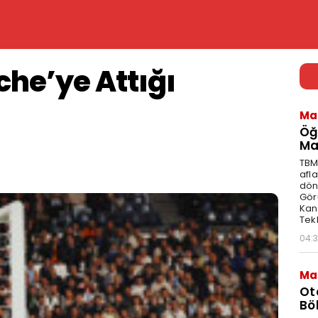
che’ye Attığı
Ma
Öğ
Ma
TBM
afl
dön
Gör
Kan
Tekl
04:
Ma
Ot
Bö