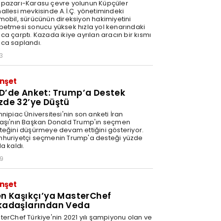
pazarı-Karasu çevre yolunun Küpçüler
allesi mevkisinde A.İ.Ç. yönetimindeki
mobil, sürücünün direksiyon hakimiyetini
betmesi sonucu yüksek hızla yol kenarındaki
ca çarptı. Kazada ikiye ayrılan aracın bir kısmı
ca saplandı.
3
nşet
D’de Anket: Trump’a Destek
zde 32’ye Düştü
nipiac Üniversitesi'nin son anketi İran
aşı'nın Başkan Donald Trump'ın seçmen
teğini düşürmeye devam ettiğini gösteriyor.
huriyetçi seçmenin Trump'a desteği yüzde
a kaldı.
29
nşet
en Kaşıkçı’ya MasterChef
kadaşlarından Veda
terChef Türkiye'nin 2021 yılı şampiyonu olan ve