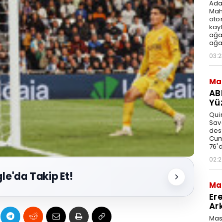
Ada
Mah
oto
kay
ağa
ağa
03:2
Ma
AB
Yü
Quin
Sav
des
Cum
76'd
02:
le'da Takip Et!
Ma
Er
Ar
Mas