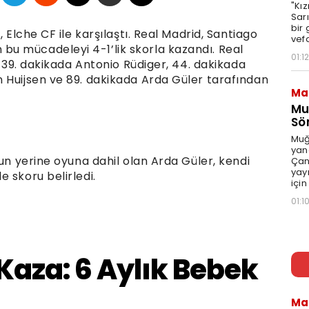
"Kız
Sarı
bir
 Elche CF ile karşılaştı. Real Madrid, Santiago
vefa
u mücadeleyi 4-1’lik skorla kazandı. Real
01:12
, 39. dakikada Antonio Rüdiger, 44. dakikada
 Huijsen ve 89. dakikada Arda Güler tarafından
Ma
Mu
Sö
Muğ
yang
’un yerine oyuna dahil olan Arda Güler, kendi
Çan
yay
 skoru belirledi.
için
01:1