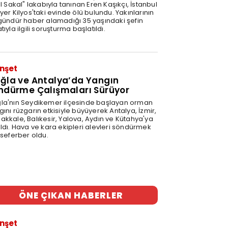
ıl Sakal" lakabıyla tanınan Eren Kaşıkçı, İstanbul
yer Kilyos'taki evinde ölü bulundu. Yakınlarının
 gündür haber alamadığı 35 yaşındaki şefin
tıyla ilgili soruşturma başlatıldı.
nşet
ğla ve Antalya’da Yangın
ndürme Çalışmaları Sürüyor
la'nın Seydikemer ilçesinde başlayan orman
ını rüzgarın etkisiyle büyüyerek Antalya, İzmir,
akkale, Balıkesir, Yalova, Aydın ve Kütahya'ya
ıldı. Hava ve kara ekipleri alevleri söndürmek
 seferber oldu.
0