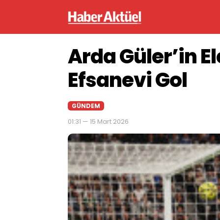
Arda Güler’in El
Efsanevi Gol
GÜNDEM
01:31 — 15 Mart 2026