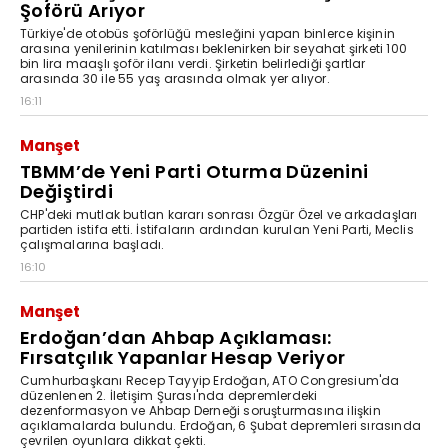
Şoförü Arıyor
Türkiye'de otobüs şoförlüğü mesleğini yapan binlerce kişinin
arasına yenilerinin katılması beklenirken bir seyahat şirketi 100
bin lira maaşlı şoför ilanı verdi. Şirketin belirlediği şartlar
arasında 30 ile 55 yaş arasında olmak yer alıyor.
16:11
Manşet
TBMM’de Yeni Parti Oturma Düzenini
Değiştirdi
CHP'deki mutlak butlan kararı sonrası Özgür Özel ve arkadaşları
partiden istifa etti. İstifaların ardından kurulan Yeni Parti, Meclis
çalışmalarına başladı.
16:10
Manşet
Erdoğan’dan Ahbap Açıklaması:
Fırsatçılık Yapanlar Hesap Veriyor
Cumhurbaşkanı Recep Tayyip Erdoğan, ATO Congresium'da
düzenlenen 2. İletişim Şurası'nda depremlerdeki
dezenformasyon ve Ahbap Derneği soruşturmasına ilişkin
açıklamalarda bulundu. Erdoğan, 6 Şubat depremleri sırasında
çevrilen oyunlara dikkat çekti.