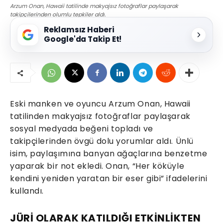
Arzum Onan, Hawaii tatilinde makyajsız fotoğraflar paylaşarak
takipçilerinden olumlu tepkiler aldı.
Reklamsız Haberi
Google'da Takip Et!
Eski manken ve oyuncu Arzum Onan, Hawaii
tatilinden makyajsız fotoğraflar paylaşarak
sosyal medyada beğeni topladı ve
takipçilerinden övgü dolu yorumlar aldı. Ünlü
isim, paylaşımına banyan ağaçlarına benzetme
yaparak bir not ekledi. Onan, “Her köküyle
kendini yeniden yaratan bir eser gibi” ifadelerini
kullandı.
JÜRİ OLARAK KATILDIĞI ETKİNLİKTEN