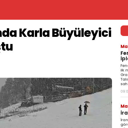
da Karla Büyüleyici
ştu
Ma
Fe
İpl
Fen
ilk
Graz
Tal
sah
09:
Ma
İr
İra
gör