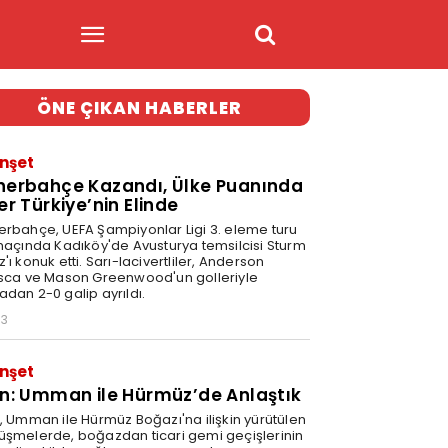
ÖNE ÇIKAN HABERLER
nşet
nerbahçe Kazandı, Ülke Puanında
er Türkiye’nin Elinde
erbahçe, UEFA Şampiyonlar Ligi 3. eleme turu
 maçında Kadıköy'de Avusturya temsilcisi Sturm
'ı konuk etti. Sarı-lacivertliler, Anderson
isca ve Mason Greenwood'un golleriyle
adan 2-0 galip ayrıldı.
03
nşet
an: Umman ile Hürmüz’de Anlaştık
n, Umman ile Hürmüz Boğazı'na ilişkin yürütülen
üşmelerde, boğazdan ticari gemi geçişlerinin