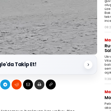
güv
olu
üze
Bak
tekn
ince
08:
Ma
Ru
Sal
Ukr
Vita
le'da Takip Et!
bali
sem
açık
11:39
Ma
Mot
Pet
akar