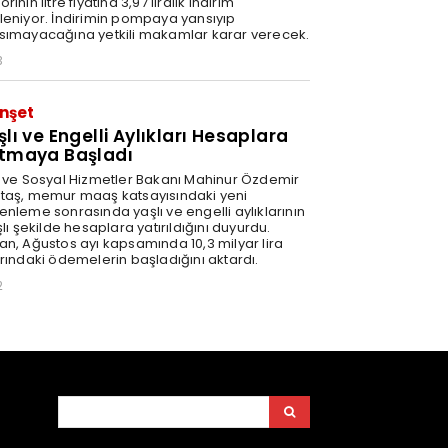
rinin litre fiyatına 3,97 liralık indirim
leniyor. İndirimin pompaya yansıyıp
sımayacağına yetkili makamlar karar verecek.
3
nşet
şlı ve Engelli Aylıkları Hesaplara
tmaya Başladı
e ve Sosyal Hizmetler Bakanı Mahinur Özdemir
taş, memur maaş katsayısındaki yeni
enleme sonrasında yaşlı ve engelli aylıklarının
şlı şekilde hesaplara yatırıldığını duyurdu.
an, Ağustos ayı kapsamında 10,3 milyar lira
arındaki ödemelerin başladığını aktardı.
2