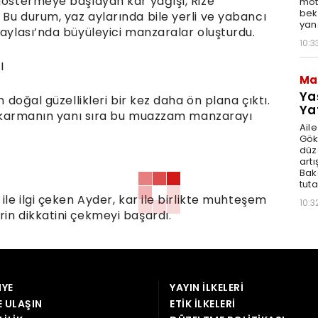
 göstermeye başlayan kar yağışı, Rize
moto
bek
Bu durum, yaz aylarında bile yerli ve yabancı
yan
Yaylası’nda büyüleyici manzaralar oluşturdu.
10:3
I
Ma
Ya
n doğal güzellikleri bir kez daha ön plana çıktı.
Ya
i çıkarmanın yanı sıra bu muazzam manzarayı
Ail
Gök
düz
artı
Bak
tut
ile ilgi çeken Ayder, kar ile birlikte muhteşem
10:3
in dikkatini çekmeyi başardı.
YE
YAYIN İLKELERI
E ULAŞIN
ETIK İLKELERI