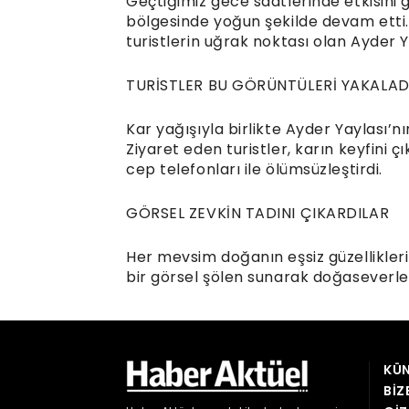
Geçtiğimiz gece saatlerinde etkisini
bölgesinde yoğun şekilde devam etti. 
turistlerin uğrak noktası olan Ayder 
TURİSTLER BU GÖRÜNTÜLERİ YAKALAD
Kar yağışıyla birlikte Ayder Yaylası’nı
Ziyaret eden turistler, karın keyfin
cep telefonları ile ölümsüzleştirdi.
GÖRSEL ZEVKİN TADINI ÇIKARDILAR
Her mevsim doğanın eşsiz güzellikleri 
bir görsel şölen sunarak doğaseverler
KÜN
BIZ