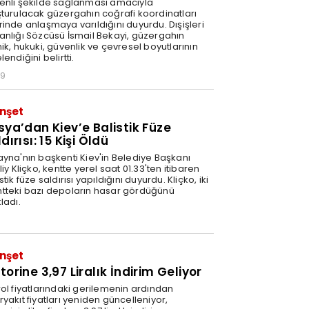
enli şekilde sağlanması amacıyla
şturulacak güzergahın coğrafi koordinatları
rinde anlaşmaya varıldığını duyurdu. Dışişleri
anlığı Sözcüsü İsmail Bekayi, güzergahın
ik, hukuki, güvenlik ve çevresel boyutlarının
lendiğini belirtti.
29
nşet
sya’dan Kiev’e Balistik Füze
dırısı: 15 Kişi Öldü
ayna'nın başkenti Kiev'in Belediye Başkanı
liy Kliçko, kentte yerel saat 01.33'ten itibaren
stik füze saldırısı yapıldığını duyurdu. Kliçko, iki
tteki bazı depoların hasar gördüğünü
ladı.
nşet
orine 3,97 Liralık İndirim Geliyor
rol fiyatlarındaki gerilemenin ardından
yakıt fiyatları yeniden güncelleniyor,