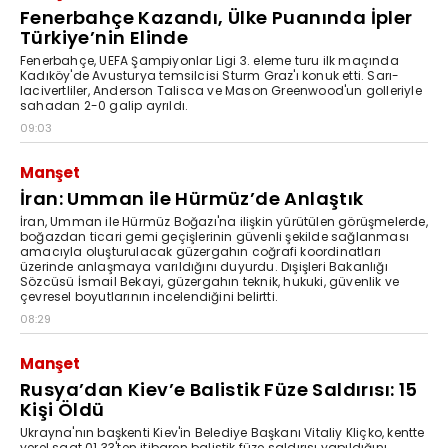
Fenerbahçe Kazandı, Ülke Puanında İpler
Türkiye’nin Elinde
Fenerbahçe, UEFA Şampiyonlar Ligi 3. eleme turu ilk maçında
Kadıköy'de Avusturya temsilcisi Sturm Graz'ı konuk etti. Sarı-
lacivertliler, Anderson Talisca ve Mason Greenwood'un golleriyle
sahadan 2-0 galip ayrıldı.
09:03
Manşet
İran: Umman ile Hürmüz’de Anlaştık
İran, Umman ile Hürmüz Boğazı'na ilişkin yürütülen görüşmelerde,
boğazdan ticari gemi geçişlerinin güvenli şekilde sağlanması
amacıyla oluşturulacak güzergahın coğrafi koordinatları
üzerinde anlaşmaya varıldığını duyurdu. Dışişleri Bakanlığı
Sözcüsü İsmail Bekayi, güzergahın teknik, hukuki, güvenlik ve
çevresel boyutlarının incelendiğini belirtti.
08:29
Manşet
Rusya’dan Kiev’e Balistik Füze Saldırısı: 15
Kişi Öldü
Ukrayna'nın başkenti Kiev'in Belediye Başkanı Vitaliy Kliçko, kentte
yerel saat 01.33'ten itibaren balistik füze saldırısı yapıldığını