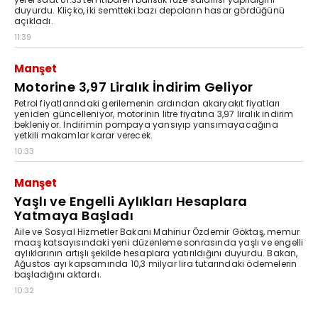
duyurdu. Kliçko, iki semtteki bazı depoların hasar gördüğünü
açıkladı.
11:39
Manşet
Motorine 3,97 Liralık İndirim Geliyor
Petrol fiyatlarındaki gerilemenin ardından akaryakıt fiyatları
yeniden güncelleniyor, motorinin litre fiyatına 3,97 liralık indirim
bekleniyor. İndirimin pompaya yansıyıp yansımayacağına
yetkili makamlar karar verecek.
10:33
Manşet
Yaşlı ve Engelli Aylıkları Hesaplara
Yatmaya Başladı
Aile ve Sosyal Hizmetler Bakanı Mahinur Özdemir Göktaş, memur
maaş katsayısındaki yeni düzenleme sonrasında yaşlı ve engelli
aylıklarının artışlı şekilde hesaplara yatırıldığını duyurdu. Bakan,
Ağustos ayı kapsamında 10,3 milyar lira tutarındaki ödemelerin
başladığını aktardı.
10:32