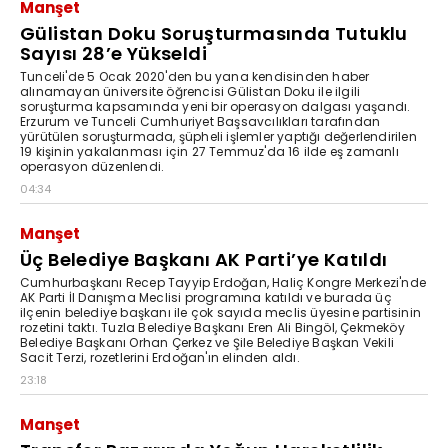
Manşet
Gülistan Doku Soruşturmasında Tutuklu
Sayısı 28’e Yükseldi
Tunceli'de 5 Ocak 2020'den bu yana kendisinden haber
alınamayan üniversite öğrencisi Gülistan Doku ile ilgili
soruşturma kapsamında yeni bir operasyon dalgası yaşandı.
Erzurum ve Tunceli Cumhuriyet Başsavcılıkları tarafından
yürütülen soruşturmada, şüpheli işlemler yaptığı değerlendirilen
19 kişinin yakalanması için 27 Temmuz'da 16 ilde eş zamanlı
operasyon düzenlendi.
04:34
Manşet
Üç Belediye Başkanı AK Parti’ye Katıldı
Cumhurbaşkanı Recep Tayyip Erdoğan, Haliç Kongre Merkezi'nde
AK Parti İl Danışma Meclisi programına katıldı ve burada üç
ilçenin belediye başkanı ile çok sayıda meclis üyesine partisinin
rozetini taktı. Tuzla Belediye Başkanı Eren Ali Bingöl, Çekmeköy
Belediye Başkanı Orhan Çerkez ve Şile Belediye Başkan Vekili
Sacit Terzi, rozetlerini Erdoğan'ın elinden aldı.
23:18
Manşet