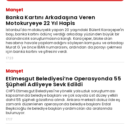
Manşet
Banka Kartını Arkadaşına Veren
Motokuryeye 22 Yıl Hapis
İstanbul'da motokuryelik yapan 20 yaşındaki Bülent Karaçeper'in
başı, banka kartını ödünç verdiği arkadaşı yüzünden büyük bir
dolandırıcılık soruşturmasına karıştı. Karaçeper, bloke olan
hesabına havale yapılamadığını söyleyen komşusu ve arkadaşı
Murat G.'ye önce IBAN numarasını, ardından da parayı çekmesi
için banka kartını ve şifresini verdi.
17:23
Manşet
Etimesgut Belediyesi’ne Operasyonda 55
Şüpheli Adliyeye Sevk Edildi
CHP'li Etimesgut Belediyesi'ne yönelik yolsuzluk soruşturması
kapsamında belediye başkanı ve çok sayıda üst düzey yetkili
dahil 55 şüpheli gözaltına alındı. Ankara merkezli dokuz ilde eş
zamanlı düzenlenen operasyonda belediye başkanı Erdal
Beşikcioğlu ile belediye başkan yardımcıları da aralarında
bulunuyor.
17:17