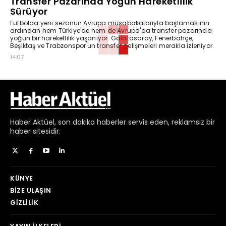
Transfer Pazarında Yoğun Hareketlilik
Sürüyor
Futbolda yeni sezonun Avrupa müsabakalarıyla başlamasının
ardından hem Türkiye'de hem de Avrupa'da transfer pazarında
yoğun bir hareketlilik yaşanıyor. Galatasaray, Fenerbahçe,
Beşiktaş ve Trabzonspor'un transfer gelişmeleri merakla izleniyor.
14:07
Haber
Aktüel,
son dakika haberler
servis eden, reklamsız bir
haber sitesidir.
KÜNYE
BIZE ULAŞIN
GIZLILIK