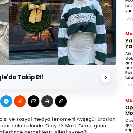
moto
bek
yan
10:3
Ma
Ya
Ya
Ail
Gök
düz
artı
Bak
le'da Takip Et!
tut
10:3
Ma
Op
Mod
ısı ve sosyal medya fenomeni Ayşegül Eraslan
Ope
güve
n sonra ölü bulundu. Olay, 13 Mart Cuma günü
kap
llesi’nde gerçekleşti. Ailesi Ayşegül