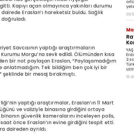
orta
itti. Kapıyı açan olmayınca yakınları durumu
yet
s, dairede Eraslan’ı hareketsiz buldu. Sağlık
05:
i doğruladı.
Ma
Ra
Ko
iyet Savcısının yaptığı araştırmaların
YAŞ
ıp Kurumu Morgu’na sevk edildi. Ölümünden kısa
Erd
2 s
en bir not paylaşan Eraslan, “Paylaşamadığım
Türk
ize anlatmadığım. Tek bildiğim ben çok iyi bir
uzat
şeklinde bir mesaj bırakmıştı.
15:4
ği’nin yaptığı araştırmalar, Eraslan’ın 11 Mart
ünü ve valiziyle binasına girdiğini ortaya
 binanın güvenlik kameralarını inceleyen polis,
aat önce Eraslan’ın evine girdiğini tespit etti.
ra daireden ayrıldı.