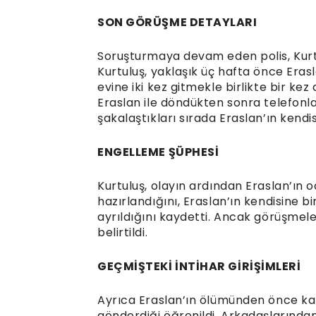
SON GÖRÜŞME DETAYLARI
Soruşturmaya devam eden polis, Kurtul
Kurtuluş, yaklaşık üç hafta önce Erasl
evine iki kez gitmekle birlikte bir kez 
Eraslan ile döndükten sonra telefonla
şakalaştıkları sırada Eraslan’ın kendisi
ENGELLEME ŞÜPHESİ
Kurtuluş, olayın ardından Eraslan’ın o
hazırlandığını, Eraslan’ın kendisine b
ayrıldığını kaydetti. Ancak görüşmeler
belirtildi.
GEÇMİŞTEKİ İNTİHAR GİRİŞİMLERİ
Ayrıca Eraslan’ın ölümünden önce kar
gönderdiği öğrenildi. Arkadaşlarından b