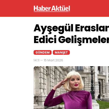
Ayşegül Erasla
Edici Gelişmele
GÜNDEM
MANŞET
14:11 — 15 Mart 2026