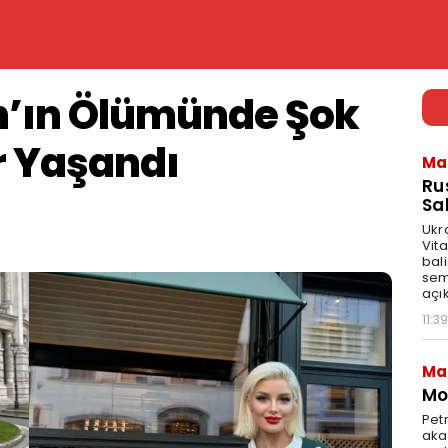
n’ın Ölümünde Şok
r Yaşandı
Ma
Ru
Sal
Ukr
Vita
bali
sem
açık
11:39
Ma
Mot
Pet
akar