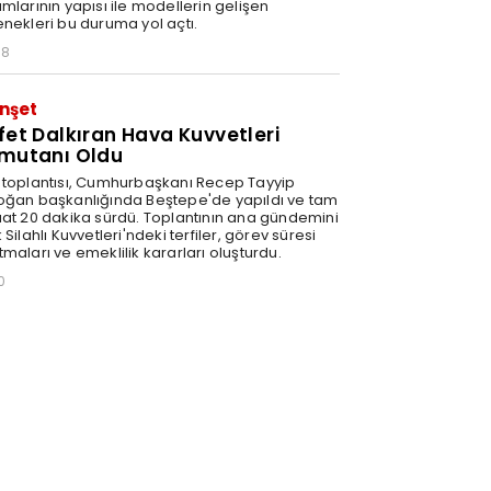
mlarının yapısı ile modellerin gelişen
enekleri bu duruma yol açtı.
58
nşet
fet Dalkıran Hava Kuvvetleri
mutanı Oldu
 toplantısı, Cumhurbaşkanı Recep Tayyip
oğan başkanlığında Beştepe'de yapıldı ve tam
aat 20 dakika sürdü. Toplantının ana gündemini
 Silahlı Kuvvetleri'ndeki terfiler, görev süresi
maları ve emeklilik kararları oluşturdu.
0