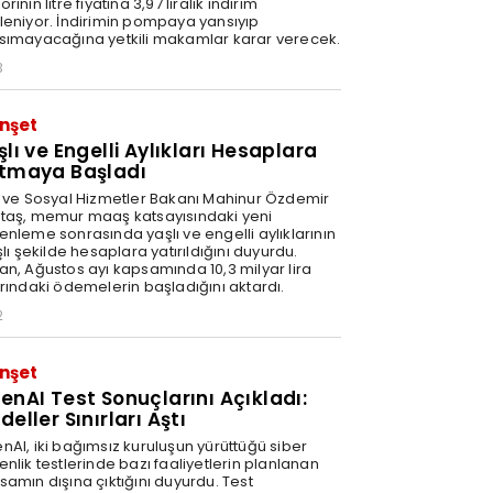
rinin litre fiyatına 3,97 liralık indirim
leniyor. İndirimin pompaya yansıyıp
sımayacağına yetkili makamlar karar verecek.
3
nşet
şlı ve Engelli Aylıkları Hesaplara
tmaya Başladı
e ve Sosyal Hizmetler Bakanı Mahinur Özdemir
taş, memur maaş katsayısındaki yeni
enleme sonrasında yaşlı ve engelli aylıklarının
şlı şekilde hesaplara yatırıldığını duyurdu.
an, Ağustos ayı kapsamında 10,3 milyar lira
arındaki ödemelerin başladığını aktardı.
2
nşet
enAI Test Sonuçlarını Açıkladı:
eller Sınırları Aştı
nAI, iki bağımsız kuruluşun yürüttüğü siber
nlik testlerinde bazı faaliyetlerin planlanan
samın dışına çıktığını duyurdu. Test