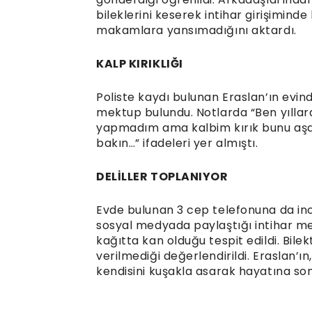
bileklerini keserek intihar girişimind
makamlara yansımadığını aktardı.
KALP KIRIKLIĞI
Poliste kaydı bulunan Eraslan’ın evin
mektup bulundu. Notlarda “Ben yıllardı
yapmadım ama kalbim kırık bunu aşam
bakın…” ifadeleri yer almıştı.
DELİLLER TOPLANIYOR
Evde bulunan 3 cep telefonuna da i
sosyal medyada paylaştığı intihar mek
kağıtta kan olduğu tespit edildi. Bile
verilmediği değerlendirildi. Eraslan’
kendisini kuşakla asarak hayatına son