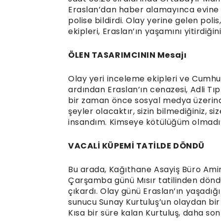
Eraslan’dan haber alamayınca evine g
polise bildirdi. Olay yerine gelen poli
ekipleri, Eraslan’ın yaşamını yitirdiğin
ÖLEN TASARIMCININ Mesajı
Olay yeri inceleme ekipleri ve Cumhur
ardından Eraslan’ın cenazesi, Adli T
bir zaman önce sosyal medya üzerind
şeyler olacaktır, sizin bilmediğiniz, s
insandım. Kimseye kötülüğüm olmadı” 
VACALİ KÜPEMİ TATİLDE DÖNDÜ
Bu arada, Kağıthane Asayiş Büro Amirli
Çarşamba günü Mısır tatilinden döndüğ
çıkardı. Olay günü Eraslan’ın yaşadığı
sunucu Sunay Kurtuluş’un olaydan bir s
Kısa bir süre kalan Kurtuluş, daha son