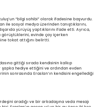
uş’un “bilgi sahibi” olarak ifadesine başvurdu.
an ile sosyal medya üzerinden tanıştıklarını,
dışarıda yürüyüş yaptıklarını ifade etti. Ayrıca,
 görüştüklerini, evinde çay içerken
ne tokat attığını belirtti.
dasına gittiği sırada kendisinin kalkıp
ir şapka hediye ettiğini ve ardından evden
inin sonrasında Eraslan’ın kendisini engellediği
deşini aradığı ve bir arkadaşına veda mesajı
iri, Eraslan’ın geçen yıl ve bir ay önce iki kez