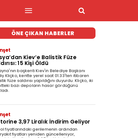
ÖNE ÇIKAN HABERLER
nşet
sya’dan Kiev’e Balistik Füze
dırısı: 15 Kişi Öldü
ayna'nın başkenti Kiev'in Belediye Başkanı
liy Kliçko, kentte yerel saat 01.33'ten itibaren
stik füze saldırısı yapıldığını duyurdu. Kliçko, iki
tteki bazı depoların hasar gördüğünü
ladı.
nşet
orine 3,97 Liralık İndirim Geliyor
rol fiyatlarındaki gerilemenin ardından
yakıt fiyatları yeniden güncelleniyor,