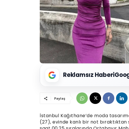
Reklamsız Haberi
Goog
Paylaş
İstanbul Kağıthane’de moda tasarımc
(27), evinde kanlı bir not bıraktıkta
saat 00.25 sıralarında Ortabayır Maha