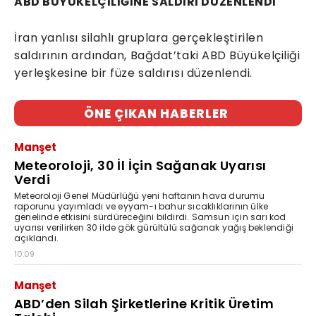
ABD BÜYÜKELÇİLİĞİNE SALDIRI DÜZENLENDİ
İran yanlısı silahlı gruplara gerçekleştirilen
saldırının ardından, Bağdat’taki ABD Büyükelçiliği
yerleşkesine bir füze saldırısı düzenlendi.
ÖNE ÇIKAN HABERLER
Manşet
Meteoroloji, 30 İl İçin Sağanak Uyarısı
Verdi
Meteoroloji Genel Müdürlüğü yeni haftanın hava durumu
raporunu yayımladı ve eyyam-ı bahur sıcaklıklarının ülke
genelinde etkisini sürdüreceğini bildirdi. Samsun için sarı kod
uyarısı verilirken 30 ilde gök gürültülü sağanak yağış beklendiği
açıklandı.
10:09
Manşet
ABD’den Silah Şirketlerine Kritik Üretim