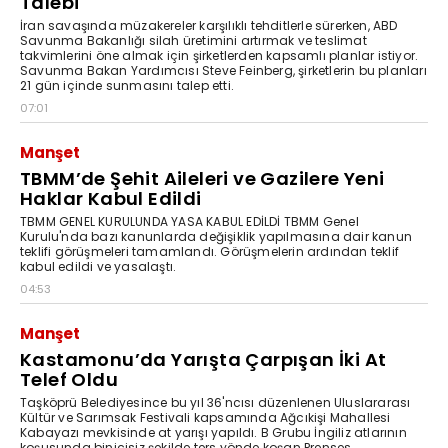
Talebi
İran savaşında müzakereler karşılıklı tehditlerle sürerken, ABD
Savunma Bakanlığı silah üretimini artırmak ve teslimat
takvimlerini öne almak için şirketlerden kapsamlı planlar istiyor.
Savunma Bakan Yardımcısı Steve Feinberg, şirketlerin bu planları
21 gün içinde sunmasını talep etti.
07:01
Manşet
TBMM’de Şehit Aileleri ve Gazilere Yeni
Haklar Kabul Edildi
TBMM GENEL KURULUNDA YASA KABUL EDİLDİ TBMM Genel
Kurulu'nda bazı kanunlarda değişiklik yapılmasına dair kanun
teklifi görüşmeleri tamamlandı. Görüşmelerin ardından teklif
kabul edildi ve yasalaştı.
04:53
Manşet
Kastamonu’da Yarışta Çarpışan İki At
Telef Oldu
Taşköprü Belediyesince bu yıl 36'ncısı düzenlenen Uluslararası
Kültür ve Sarımsak Festivali kapsamında Ağcıkişi Mahallesi
Kabayazı mevkisinde at yarışı yapıldı. B Grubu İngiliz atlarının
koşusunda binicisiz şekilde ters yönde koşan Prenses