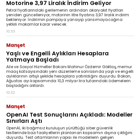
Motorine 3,97 Liralık İndirim Geliyor
Petrol fiyatlarındaki gerilemenin ardından akaryakıt fiyatları
yeniden güncelleniyor, motorinin litre fiyatına 3,97 liralık indirim
bekleniyor. İndirimin pompaya yansıyıp yansımayacağına
yetkili makamlar karar verecek.
10:33
Manşet
Yaşlı ve Engelli Aylıkları Hesaplara
Yatmaya Başladı
Aile ve Sosyal Hizmetler Bakanı Mahinur Özdemir Göktaş, memur
maaş katsayısındaki yeni düzenleme sonrasında yaşlı ve engelli
aylıklarının artışlı şekilde hesaplara yatırıldığını duyurdu. Bakan,
Ağustos ayı kapsamında 10,3 milyar lira tutarındaki ödemelerin
başladığını aktardı.
10:32
Manşet
OpenAI Test Sonuçlarını Açıkladı: Modeller
Sınırları Aştı
OpenAI, iki bağımsız kuruluşun yürüttüğü siber güvenlik
testlerinde bazı faaliyetlerin planlanan kapsamın dışına çıktığını
duyurdu. Test ortamlarının yapısı ile modellerin gelişen