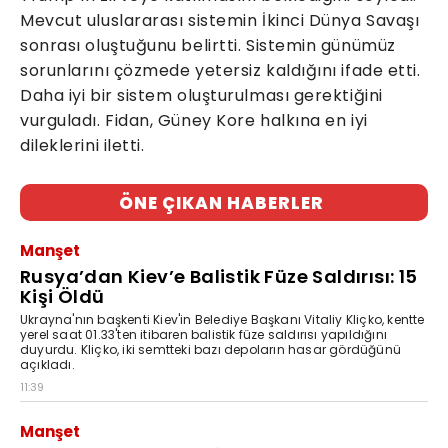
Mevcut uluslararası sistemin İkinci Dünya Savaşı
sonrası oluştuğunu belirtti. Sistemin günümüz
sorunlarını çözmede yetersiz kaldığını ifade etti.
Daha iyi bir sistem oluşturulması gerektiğini
vurguladı. Fidan, Güney Kore halkına en iyi
dileklerini iletti.
ÖNE ÇIKAN HABERLER
Manşet
Rusya’dan Kiev’e Balistik Füze Saldırısı: 15
Kişi Öldü
Ukrayna'nın başkenti Kiev'in Belediye Başkanı Vitaliy Kliçko, kentte
yerel saat 01.33'ten itibaren balistik füze saldırısı yapıldığını
duyurdu. Kliçko, iki semtteki bazı depoların hasar gördüğünü
açıkladı.
11:39
Manşet