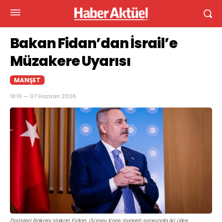
Bakan Fidan’dan İsrail’e
Müzakere Uyarısı
MANŞET
18:19 — 07 Haziran 2026
Dışişleri Bakanı Hakan Fidan, Güney Kore ziyareti sırasında iki ülke