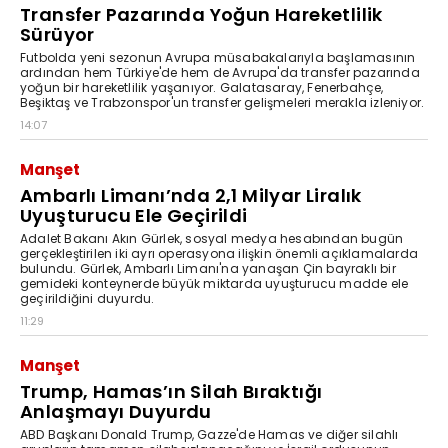
Transfer Pazarında Yoğun Hareketlilik
Sürüyor
Futbolda yeni sezonun Avrupa müsabakalarıyla başlamasının
ardından hem Türkiye'de hem de Avrupa'da transfer pazarında
yoğun bir hareketlilik yaşanıyor. Galatasaray, Fenerbahçe,
Beşiktaş ve Trabzonspor'un transfer gelişmeleri merakla izleniyor.
14:07
Manşet
Ambarlı Limanı’nda 2,1 Milyar Liralık
Uyuşturucu Ele Geçirildi
Adalet Bakanı Akın Gürlek, sosyal medya hesabından bugün
gerçekleştirilen iki ayrı operasyona ilişkin önemli açıklamalarda
bulundu. Gürlek, Ambarlı Limanı'na yanaşan Çin bayraklı bir
gemideki konteynerde büyük miktarda uyuşturucu madde ele
geçirildiğini duyurdu.
11:29
Manşet
Trump, Hamas’ın Silah Bıraktığı
Anlaşmayı Duyurdu
ABD Başkanı Donald Trump, Gazze'de Hamas ve diğer silahlı