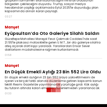
grupların tamamen silahsızlanacağını ve İsrail ordusunun
bölgeden çekileceğini duyurdu. Trump, sosyal medya
hesabından yaptığı açıklamada Eylül 2025'te duyurduğu plan
kapsamında alınan kararı paylaştı.
03:27
Manşet
Eyüpsultan’da Oto Galeriye Silahlı Saldırı
Güzeltepe Mahallesi Mareşal Fevzi Çakmak Caddesi'nde saat
21.55'te plakasız motosikletle gelen U.M.T., bir oto galeriye silahla
ateş açarak dört kişiyi yaraladı. Yaralılardan Ensar Sever
doktorların müdahalesine rağmen kurtarılamadı.
01:58
Manşet
En Düşük Emekli Aylığı 23 Bin 552 Lira Oldu
En düşük emekli aylığının 23 bin 552 liraya yükseltilmesini de
içeren ve birçok farklı alanda düzenleme getiren kapsamlı kanun
teklifi Resmi Gazete'de yayımlanarak yürürlüğe girdi. Kök aylığı
bu tutarın altında kalan emekliler düzenlemeden yararlanacak.
01:33