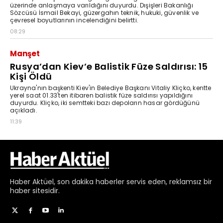
Haber
Aktüel,
son dakika haberler
servis eden, reklamsız bir
haber sitesidir.