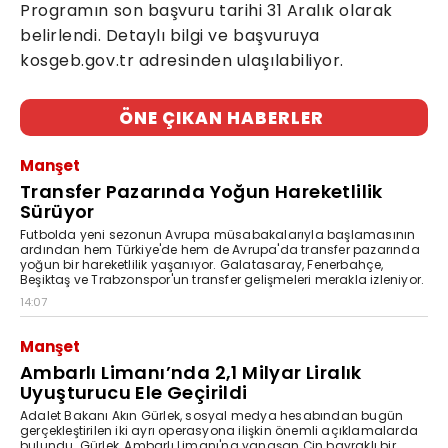
Programın son başvuru tarihi 31 Aralık olarak
belirlendi. Detaylı bilgi ve başvuruya
kosgeb.gov.tr adresinden ulaşılabiliyor.
ÖNE ÇIKAN HABERLER
Manşet
Transfer Pazarında Yoğun Hareketlilik
Sürüyor
Futbolda yeni sezonun Avrupa müsabakalarıyla başlamasının
ardından hem Türkiye'de hem de Avrupa'da transfer pazarında
yoğun bir hareketlilik yaşanıyor. Galatasaray, Fenerbahçe,
Beşiktaş ve Trabzonspor'un transfer gelişmeleri merakla izleniyor.
14:07
Manşet
Ambarlı Limanı’nda 2,1 Milyar Liralık
Uyuşturucu Ele Geçirildi
Adalet Bakanı Akın Gürlek, sosyal medya hesabından bugün
gerçekleştirilen iki ayrı operasyona ilişkin önemli açıklamalarda
bulundu. Gürlek, Ambarlı Limanı'na yanaşan Çin bayraklı bir