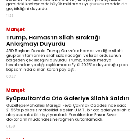
gemideki konteynerde büyük miktarda uyuşturucu madde ele
geçirildiğini duyurdu.
11:29
Manşet
Trump, Hamas’ın Silah Bıraktığı
Anlaşmayı Duyurdu
ABD Başkanı Donald Trump, Gazze'de Hamas ve diğer silahlı
grupların tamamen silahsızlanacağını ve İsrail ordusunun
bölgeden çekileceğini duyurdu. Trump, sosyal medya
hesabından yaptığı açıklamada Eylül 2025'te duyurduğu plan
kapsamında alınan kararı paylaştı.
03:27
Manşet
Eyüpsultan’da Oto Galeriye Silahlı Saldırı
Güzeltepe Mahallesi Mareşal Fevzi Çakmak Caddesi'nde saat
21.55'te plakasız motosikletle gelen U.M.T., bir oto galeriye silahla
ateş açarak dört kişiyi yaraladı. Yaralılardan Ensar Sever
doktorların müdahalesine rağmen kurtarılamadı.
01:58