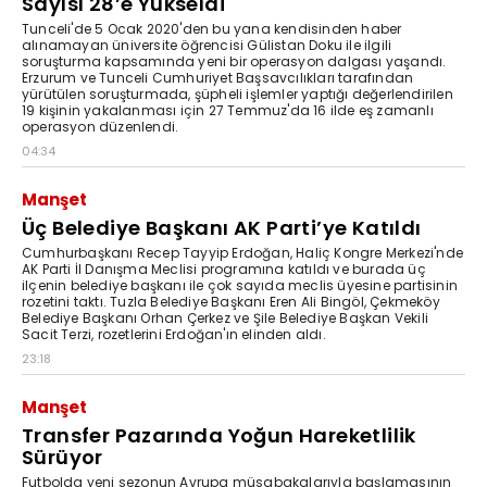
Sayısı 28’e Yükseldi
Tunceli'de 5 Ocak 2020'den bu yana kendisinden haber
alınamayan üniversite öğrencisi Gülistan Doku ile ilgili
soruşturma kapsamında yeni bir operasyon dalgası yaşandı.
Erzurum ve Tunceli Cumhuriyet Başsavcılıkları tarafından
yürütülen soruşturmada, şüpheli işlemler yaptığı değerlendirilen
19 kişinin yakalanması için 27 Temmuz'da 16 ilde eş zamanlı
operasyon düzenlendi.
04:34
Manşet
Üç Belediye Başkanı AK Parti’ye Katıldı
Cumhurbaşkanı Recep Tayyip Erdoğan, Haliç Kongre Merkezi'nde
AK Parti İl Danışma Meclisi programına katıldı ve burada üç
ilçenin belediye başkanı ile çok sayıda meclis üyesine partisinin
rozetini taktı. Tuzla Belediye Başkanı Eren Ali Bingöl, Çekmeköy
Belediye Başkanı Orhan Çerkez ve Şile Belediye Başkan Vekili
Sacit Terzi, rozetlerini Erdoğan'ın elinden aldı.
23:18
Manşet
Transfer Pazarında Yoğun Hareketlilik
Sürüyor
Futbolda yeni sezonun Avrupa müsabakalarıyla başlamasının