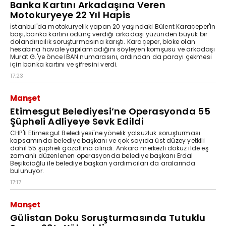
Banka Kartını Arkadaşına Veren
Motokuryeye 22 Yıl Hapis
İstanbul'da motokuryelik yapan 20 yaşındaki Bülent Karaçeper'in
başı, banka kartını ödünç verdiği arkadaşı yüzünden büyük bir
dolandırıcılık soruşturmasına karıştı. Karaçeper, bloke olan
hesabına havale yapılamadığını söyleyen komşusu ve arkadaşı
Murat G.'ye önce IBAN numarasını, ardından da parayı çekmesi
için banka kartını ve şifresini verdi.
17:23
Manşet
Etimesgut Belediyesi’ne Operasyonda 55
Şüpheli Adliyeye Sevk Edildi
CHP'li Etimesgut Belediyesi'ne yönelik yolsuzluk soruşturması
kapsamında belediye başkanı ve çok sayıda üst düzey yetkili
dahil 55 şüpheli gözaltına alındı. Ankara merkezli dokuz ilde eş
zamanlı düzenlenen operasyonda belediye başkanı Erdal
Beşikcioğlu ile belediye başkan yardımcıları da aralarında
bulunuyor.
17:17
Manşet
Gülistan Doku Soruşturmasında Tutuklu