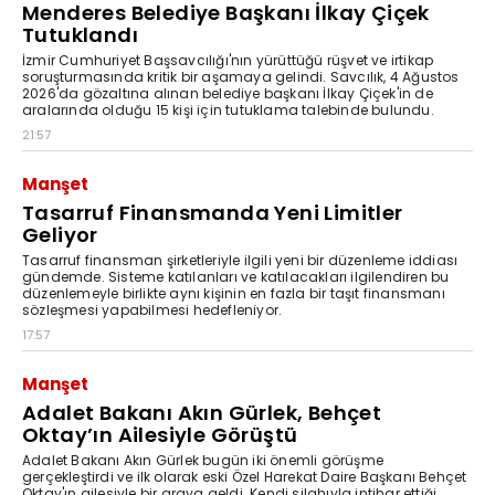
Menderes Belediye Başkanı İlkay Çiçek
Tutuklandı
İzmir Cumhuriyet Başsavcılığı'nın yürüttüğü rüşvet ve irtikap
soruşturmasında kritik bir aşamaya gelindi. Savcılık, 4 Ağustos
2026'da gözaltına alınan belediye başkanı İlkay Çiçek'in de
aralarında olduğu 15 kişi için tutuklama talebinde bulundu.
21:57
Manşet
Tasarruf Finansmanda Yeni Limitler
Geliyor
Tasarruf finansman şirketleriyle ilgili yeni bir düzenleme iddiası
gündemde. Sisteme katılanları ve katılacakları ilgilendiren bu
düzenlemeyle birlikte aynı kişinin en fazla bir taşıt finansmanı
sözleşmesi yapabilmesi hedefleniyor.
17:57
Manşet
Adalet Bakanı Akın Gürlek, Behçet
Oktay’ın Ailesiyle Görüştü
Adalet Bakanı Akın Gürlek bugün iki önemli görüşme
gerçekleştirdi ve ilk olarak eski Özel Harekat Daire Başkanı Behçet
Oktay'ın ailesiyle bir araya geldi. Kendi silahıyla intihar ettiği