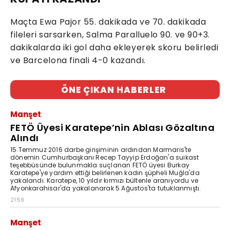
Maçta Ewa Pajor 55. dakikada ve 70. dakikada
fileleri sarsarken, Salma Paralluelo 90. ve 90+3.
dakikalarda iki gol daha ekleyerek skoru belirledi
ve Barcelona finali 4-0 kazandı.
ÖNE ÇIKAN HABERLER
Manşet
FETÖ Üyesi Karatepe’nin Ablası Gözaltına
Alındı
15 Temmuz 2016 darbe girişiminin ardından Marmaris'te
dönemin Cumhurbaşkanı Recep Tayyip Erdoğan'a suikast
teşebbüsünde bulunmakla suçlanan FETÖ üyesi Burkay
Karatepe'ye yardım ettiği belirlenen kadın şüpheli Muğla'da
yakalandı. Karatepe, 10 yıldır kırmızı bültenle aranıyordu ve
Afyonkarahisar'da yakalanarak 5 Ağustos'ta tutuklanmıştı.
21:59
Manşet