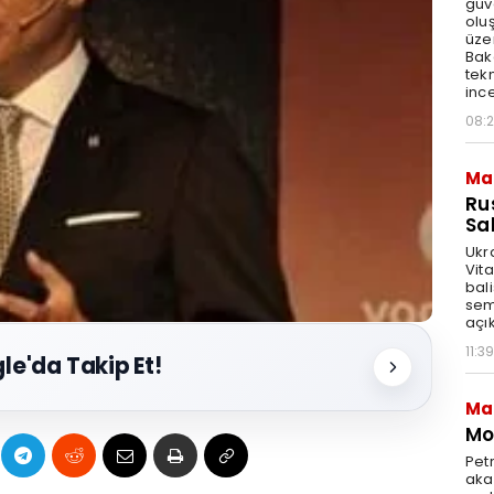
güv
olu
üze
Bak
tekn
ince
08:
Ma
Ru
Sal
Ukr
Vita
bali
sem
açık
11:39
le'da Takip Et!
Ma
Mot
Pet
akar