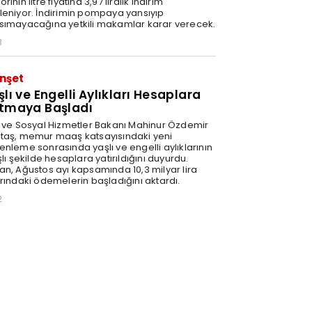
rinin litre fiyatına 3,97 liralık indirim
leniyor. İndirimin pompaya yansıyıp
sımayacağına yetkili makamlar karar verecek.
3
nşet
şlı ve Engelli Aylıkları Hesaplara
tmaya Başladı
e ve Sosyal Hizmetler Bakanı Mahinur Özdemir
taş, memur maaş katsayısındaki yeni
enleme sonrasında yaşlı ve engelli aylıklarının
şlı şekilde hesaplara yatırıldığını duyurdu.
an, Ağustos ayı kapsamında 10,3 milyar lira
arındaki ödemelerin başladığını aktardı.
2