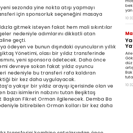
moto
bek
le yeni sezonda yine nokta atışı yapmayı
yan
ransferi için sponsorluk seçeneğini masaya
10:3
ldızla gitmek isteyen fakat hem mali sıkıntılar
Ma
eler nedeniyle adımlarını dikkatli atan
Ya
line geçti.
Ya
a ödeyen ve bunun dışındaki oyuncuların yıllık
şiktaş Yönetimi, olası bir yıldız transferinde
Ail
Gök
r kısmını, yeni sponsora ödetecek. Daha önce
düz
temi devreye sokan fakat yıldız oyuncu
artı
Bak
eri nedeniyle bu transferi rafa kaldıran
tut
ktiği bir kez daha uygulayacak.
10:3
ş’a yakışır bir yıldız arayışı içerisinde olan ve
en bazı isimlerin nabzını tutan Beşiktaş
zat Başkan Fikret Orman ilgilenecek. Demba Ba
 nedeniyle bitirebilen Orman kolları bir kez daha
ız transferini kombine satışlarından önce