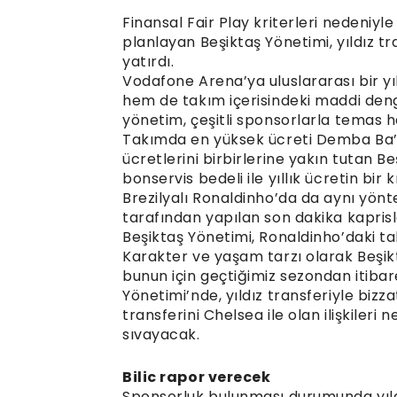
Finansal Fair Play kriterleri nedeniy
planlayan Beşiktaş Yönetimi, yıldız t
yatırdı.
Vodafone Arena’ya uluslararası bir yı
hem de takım içerisindeki maddi deng
yönetim, çeşitli sponsorlarla temas ha
Takımda en yüksek ücreti Demba Ba’y
ücretlerini birbirlerine yakın tutan Be
bonservis bedeli ile yıllık ücretin bi
Brezilyalı Ronaldinho’da da aynı yön
tarafından yapılan son dakika kaprisl
Beşiktaş Yönetimi, Ronaldinho’daki ta
Karakter ve yaşam tarzı olarak Beşikta
bunun için geçtiğimiz sezondan itibar
Yönetimi’nde, yıldız transferiyle biz
transferini Chelsea ile olan ilişkileri
sıvayacak.
Bilic rapor verecek
Sponsorluk bulunması durumunda yıld