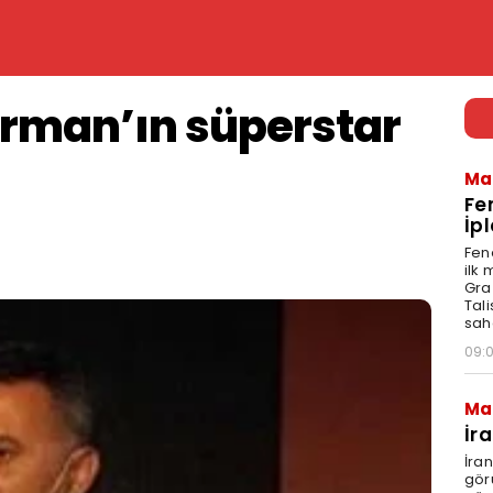
Orman’ın süperstar
Ma
Fe
İpl
Fen
ilk
Graz
Tal
sah
09:
Ma
İr
İra
gör