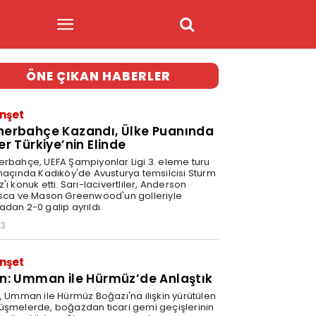
ÖNE ÇIKAN HABERLER
nşet
nerbahçe Kazandı, Ülke Puanında
er Türkiye’nin Elinde
erbahçe, UEFA Şampiyonlar Ligi 3. eleme turu
 maçında Kadıköy'de Avusturya temsilcisi Sturm
'ı konuk etti. Sarı-lacivertliler, Anderson
isca ve Mason Greenwood'un golleriyle
adan 2-0 galip ayrıldı.
03
nşet
an: Umman ile Hürmüz’de Anlaştık
n, Umman ile Hürmüz Boğazı'na ilişkin yürütülen
üşmelerde, boğazdan ticari gemi geçişlerinin