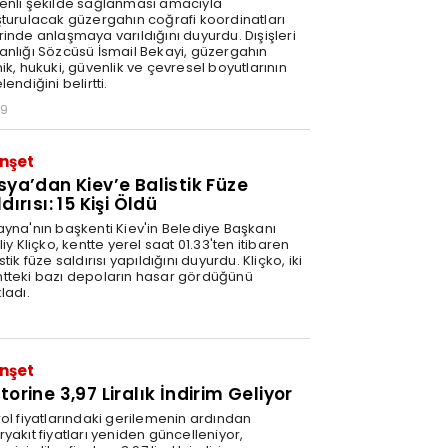
enli şekilde sağlanması amacıyla
şturulacak güzergahın coğrafi koordinatları
rinde anlaşmaya varıldığını duyurdu. Dışişleri
anlığı Sözcüsü İsmail Bekayi, güzergahın
ik, hukuki, güvenlik ve çevresel boyutlarının
lendiğini belirtti.
29
nşet
sya’dan Kiev’e Balistik Füze
dırısı: 15 Kişi Öldü
ayna'nın başkenti Kiev'in Belediye Başkanı
liy Kliçko, kentte yerel saat 01.33'ten itibaren
stik füze saldırısı yapıldığını duyurdu. Kliçko, iki
tteki bazı depoların hasar gördüğünü
ladı.
nşet
orine 3,97 Liralık İndirim Geliyor
rol fiyatlarındaki gerilemenin ardından
yakıt fiyatları yeniden güncelleniyor,