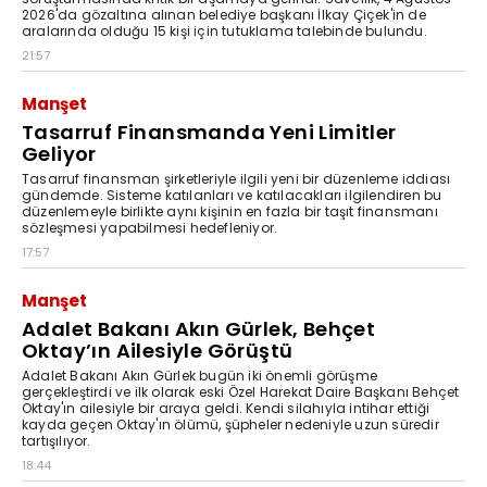
2026'da gözaltına alınan belediye başkanı İlkay Çiçek'in de
aralarında olduğu 15 kişi için tutuklama talebinde bulundu.
21:57
Manşet
Tasarruf Finansmanda Yeni Limitler
Geliyor
Tasarruf finansman şirketleriyle ilgili yeni bir düzenleme iddiası
gündemde. Sisteme katılanları ve katılacakları ilgilendiren bu
düzenlemeyle birlikte aynı kişinin en fazla bir taşıt finansmanı
sözleşmesi yapabilmesi hedefleniyor.
17:57
Manşet
Adalet Bakanı Akın Gürlek, Behçet
Oktay’ın Ailesiyle Görüştü
Adalet Bakanı Akın Gürlek bugün iki önemli görüşme
gerçekleştirdi ve ilk olarak eski Özel Harekat Daire Başkanı Behçet
Oktay'ın ailesiyle bir araya geldi. Kendi silahıyla intihar ettiği
kayda geçen Oktay'ın ölümü, şüpheler nedeniyle uzun süredir
tartışılıyor.
18:44