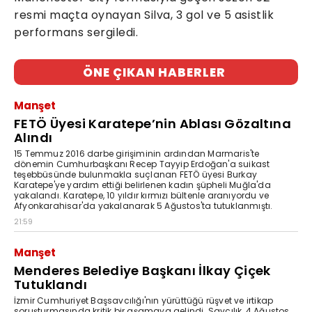
resmi maçta oynayan Silva, 3 gol ve 5 asistlik
performans sergiledi.
ÖNE ÇIKAN HABERLER
Manşet
FETÖ Üyesi Karatepe’nin Ablası Gözaltına
Alındı
15 Temmuz 2016 darbe girişiminin ardından Marmaris'te
dönemin Cumhurbaşkanı Recep Tayyip Erdoğan'a suikast
teşebbüsünde bulunmakla suçlanan FETÖ üyesi Burkay
Karatepe'ye yardım ettiği belirlenen kadın şüpheli Muğla'da
yakalandı. Karatepe, 10 yıldır kırmızı bültenle aranıyordu ve
Afyonkarahisar'da yakalanarak 5 Ağustos'ta tutuklanmıştı.
21:59
Manşet
Menderes Belediye Başkanı İlkay Çiçek
Tutuklandı
İzmir Cumhuriyet Başsavcılığı'nın yürüttüğü rüşvet ve irtikap
soruşturmasında kritik bir aşamaya gelindi. Savcılık, 4 Ağustos