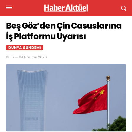
Beş Göz’den Çin Casuslarına
İş Platformu Uyarısı
DÜNYA GÜNDEMI
00:17 — 04 Haziran 2026