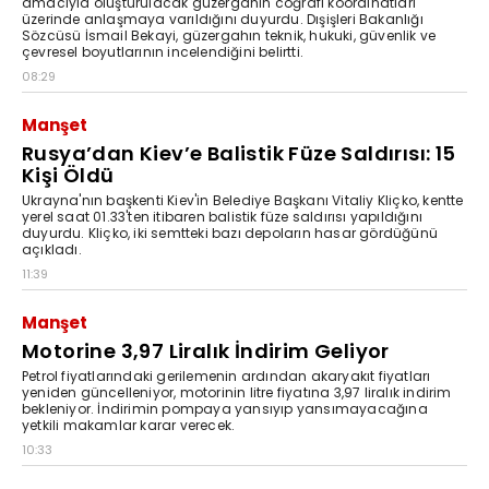
amacıyla oluşturulacak güzergahın coğrafi koordinatları
üzerinde anlaşmaya varıldığını duyurdu. Dışişleri Bakanlığı
Sözcüsü İsmail Bekayi, güzergahın teknik, hukuki, güvenlik ve
çevresel boyutlarının incelendiğini belirtti.
08:29
Manşet
Rusya’dan Kiev’e Balistik Füze Saldırısı: 15
Kişi Öldü
Ukrayna'nın başkenti Kiev'in Belediye Başkanı Vitaliy Kliçko, kentte
yerel saat 01.33'ten itibaren balistik füze saldırısı yapıldığını
duyurdu. Kliçko, iki semtteki bazı depoların hasar gördüğünü
açıkladı.
11:39
Manşet
Motorine 3,97 Liralık İndirim Geliyor
Petrol fiyatlarındaki gerilemenin ardından akaryakıt fiyatları
yeniden güncelleniyor, motorinin litre fiyatına 3,97 liralık indirim
bekleniyor. İndirimin pompaya yansıyıp yansımayacağına
yetkili makamlar karar verecek.
10:33