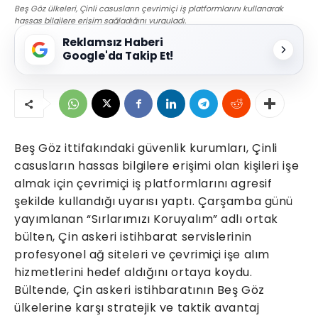
Beş Göz ülkeleri, Çinli casusların çevrimiçi iş platformlarını kullanarak
hassas bilgilere erişim sağladığını vurguladı.
Reklamsız Haberi
Google'da Takip Et!
Beş Göz ittifakındaki güvenlik kurumları, Çinli
casusların hassas bilgilere erişimi olan kişileri işe
almak için çevrimiçi iş platformlarını agresif
şekilde kullandığı uyarısı yaptı. Çarşamba günü
yayımlanan “Sırlarımızı Koruyalım” adlı ortak
bülten, Çin askeri istihbarat servislerinin
profesyonel ağ siteleri ve çevrimiçi işe alım
hizmetlerini hedef aldığını ortaya koydu.
Bültende, Çin askeri istihbaratının Beş Göz
ülkelerine karşı stratejik ve taktik avantaj