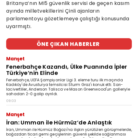
Britanya’nın MI5 güvenlik servisi de geçen kasım
ayında milletvekillerini Çinli ajanların
parlamentoyu gözetlemeye çalıştığı konusunda
uyarmıştı.
ÖNE ÇIKAN HABERLER
Manşet
Fenerbahçe Kazandı, Ülke Puanında İpler
Türkiye’nin Elinde
Fenerbahçe, UEFA Şampiyonlar Ligi 3. eleme turu ilk maçında
Kadıköy'de Avusturya temsilcisi Sturm Graz'ı konuk etti. Sarı-
lacivertliler, Anderson Talisca ve Mason Greenwood'un golleriyle
sahadan 2-0 galip ayrıldı.
09:03
Manşet
İran: Umman ile Hürmüz’de Anlaştık
İran, Umman ile Hürmüz Boğazı'na ilişkin yürütülen görüşmelerde,
boğazdan ticari gemi geçişlerinin güvenli şekilde sağlanması