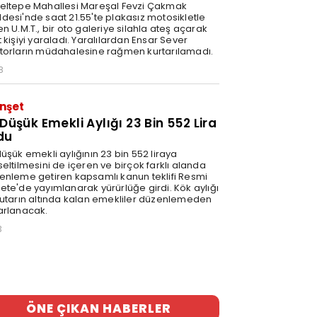
eltepe Mahallesi Mareşal Fevzi Çakmak
desi'nde saat 21.55'te plakasız motosikletle
n U.M.T., bir oto galeriye silahla ateş açarak
 kişiyi yaraladı. Yaralılardan Ensar Sever
torların müdahalesine rağmen kurtarılamadı.
8
nşet
 Düşük Emekli Aylığı 23 Bin 552 Lira
du
üşük emekli aylığının 23 bin 552 liraya
eltilmesini de içeren ve birçok farklı alanda
enleme getiren kapsamlı kanun teklifi Resmi
ete'de yayımlanarak yürürlüğe girdi. Kök aylığı
tutarın altında kalan emekliler düzenlemeden
arlanacak.
3