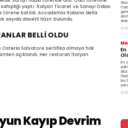
nedik Sarayı’ndaki törende aldı. Ödül törenine
Güz
sahipliği yaptı. İtalyan Ticaret ve Sanayi Odası
Cad
gele
 törene katıldı. Accademia Italiana della
dört
ok sayıda davetli hazır bulundu.
dok
01:5
RANLAR BELLİ OLDU
Ma
 ve Osteria Salvatore sertifika almaya hak
En
imleri açıklandı. Her restoran İtalyan
Ol
En d
yüks
düz
Gaz
bu 
yar
01:3