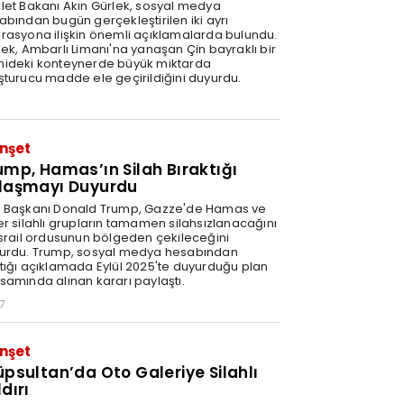
let Bakanı Akın Gürlek, sosyal medya
abından bugün gerçekleştirilen iki ayrı
rasyona ilişkin önemli açıklamalarda bulundu.
lek, Ambarlı Limanı'na yanaşan Çin bayraklı bir
ideki konteynerde büyük miktarda
şturucu madde ele geçirildiğini duyurdu.
nşet
ump, Hamas’ın Silah Bıraktığı
laşmayı Duyurdu
 Başkanı Donald Trump, Gazze'de Hamas ve
er silahlı grupların tamamen silahsızlanacağını
İsrail ordusunun bölgeden çekileceğini
urdu. Trump, sosyal medya hesabından
tığı açıklamada Eylül 2025'te duyurduğu plan
samında alınan kararı paylaştı.
7
nşet
üpsultan’da Oto Galeriye Silahlı
dırı