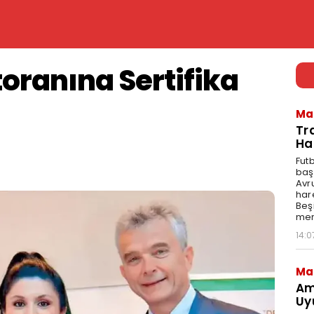
toranına Sertifika
Ma
Tr
Ha
Fut
baş
Avr
har
Beş
mer
14:0
Ma
Am
Uy