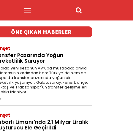
ÖNE ÇIKAN HABERLER
nşet
ansfer Pazarında Yoğun
reketlilik Sürüyor
bolda yeni sezonun Avrupa müsabakalarıyla
lamasının ardından hem Türkiye'de hem de
upa'da transfer pazarında yoğun bir
eketlilik yaşanıyor. Galatasaray, Fenerbahçe,
iktaş ve Trabzonspor'un transfer gelişmeleri
akla izleniyor.
7
nşet
barlı Limanı’nda 2,1 Milyar Liralık
uşturucu Ele Geçirildi