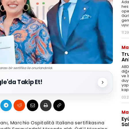
Ada
hes
ope
Gür
gem
uyu
11:29
Ma
Tr
An
ABD
ası bir sertifika ile onurlandırıldı.
diğ
ve 
duy
le'da Takip Et!
yap
kap
03:2
Ma
Ey
anı, Marchio Ospitalità Italiana sertifikasına
Sal