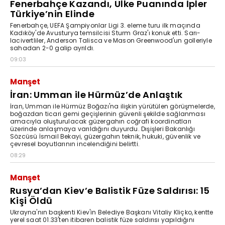
Fenerbahçe Kazandı, Ülke Puanında İpler
Türkiye’nin Elinde
Fenerbahçe, UEFA Şampiyonlar Ligi 3. eleme turu ilk maçında
Kadıköy'de Avusturya temsilcisi Sturm Graz'ı konuk etti. Sarı-
lacivertliler, Anderson Talisca ve Mason Greenwood'un golleriyle
sahadan 2-0 galip ayrıldı.
09:03
Manşet
İran: Umman ile Hürmüz’de Anlaştık
İran, Umman ile Hürmüz Boğazı'na ilişkin yürütülen görüşmelerde,
boğazdan ticari gemi geçişlerinin güvenli şekilde sağlanması
amacıyla oluşturulacak güzergahın coğrafi koordinatları
üzerinde anlaşmaya varıldığını duyurdu. Dışişleri Bakanlığı
Sözcüsü İsmail Bekayi, güzergahın teknik, hukuki, güvenlik ve
çevresel boyutlarının incelendiğini belirtti.
08:29
Manşet
Rusya’dan Kiev’e Balistik Füze Saldırısı: 15
Kişi Öldü
Ukrayna'nın başkenti Kiev'in Belediye Başkanı Vitaliy Kliçko, kentte
yerel saat 01.33'ten itibaren balistik füze saldırısı yapıldığını