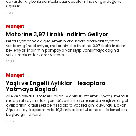
duyurdu. Kliçko, iki semtteki bazı depoların hasar gördüğünü
açıkladı.
11:39
Manşet
Motorine 3,97 Liralık İndirim Geliyor
Petrol fiyatlarındaki gerilemenin ardından akaryakıt fiyatları
yeniden güncelleniyor, motorinin litre fiyatına 3,97 liralık indirim
bekleniyor. İndirimin pompaya yansıyıp yansımayacağına
yetkili makamlar karar verecek.
10:33
Manşet
Yaşlı ve Engelli Aylıkları Hesaplara
Yatmaya Başladı
Aile ve Sosyal Hizmetler Bakanı Mahinur Özdemir Göktaş, memur
maaş katsayısındaki yeni düzenleme sonrasında yaşlı ve engelli
aylıklarının artışlı şekilde hesaplara yatırıldığını duyurdu. Bakan,
Ağustos ayı kapsamında 10,3 milyar lira tutarındaki ödemelerin
başladığını aktardı.
10:32