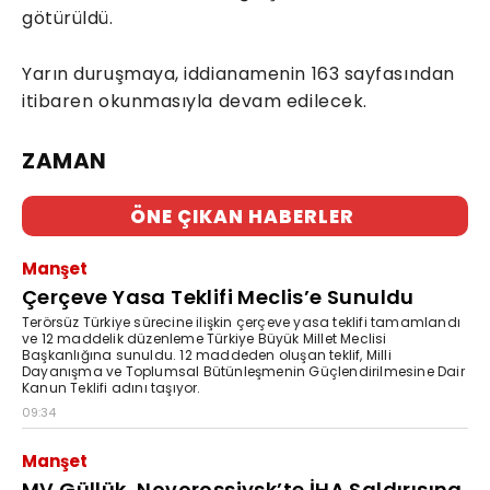
götürüldü.
Yarın duruşmaya, iddianamenin 163 sayfasından
itibaren okunmasıyla devam edilecek.
ZAMAN
ÖNE ÇIKAN HABERLER
Manşet
Çerçeve Yasa Teklifi Meclis’e Sunuldu
Terörsüz Türkiye sürecine ilişkin çerçeve yasa teklifi tamamlandı
ve 12 maddelik düzenleme Türkiye Büyük Millet Meclisi
Başkanlığına sunuldu. 12 maddeden oluşan teklif, Milli
Dayanışma ve Toplumsal Bütünleşmenin Güçlendirilmesine Dair
Kanun Teklifi adını taşıyor.
09:34
Manşet
MV Güllük, Novorossiysk’te İHA Saldırısına