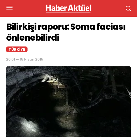
Bilirkişi raporu: Soma faciası
önlenebilirdi
TÜRKIYE
20:01 — 15 Nisan 2015