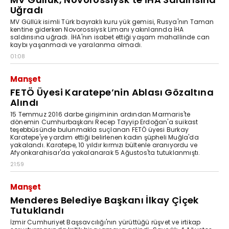
Uğradı
MV Güllük isimli Türk bayraklı kuru yük gemisi, Rusya'nın Taman
kentine giderken Novorossiysk Limanı yakınlarında İHA
saldırısına uğradı. İHA'nın isabet ettiği yaşam mahallinde can
kaybı yaşanmadı ve yaralanma olmadı.
01:08
Manşet
FETÖ Üyesi Karatepe’nin Ablası Gözaltına
Alındı
15 Temmuz 2016 darbe girişiminin ardından Marmaris'te
dönemin Cumhurbaşkanı Recep Tayyip Erdoğan'a suikast
teşebbüsünde bulunmakla suçlanan FETÖ üyesi Burkay
Karatepe'ye yardım ettiği belirlenen kadın şüpheli Muğla'da
yakalandı. Karatepe, 10 yıldır kırmızı bültenle aranıyordu ve
Afyonkarahisar'da yakalanarak 5 Ağustos'ta tutuklanmıştı.
21:59
Manşet
Menderes Belediye Başkanı İlkay Çiçek
Tutuklandı
İzmir Cumhuriyet Başsavcılığı'nın yürüttüğü rüşvet ve irtikap