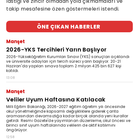
lastiği ve zincir olmadan yola çıkmamaları ve
takip mesafesine özen göstermeleri istendi.
ÖNE ÇIKAN HABERLER
Manşet
2026-YKS Tercihleri Yarın Başlıyor
2026-Yükseköğretim Kurumları Sınavı (YKS) sonuçları açıklandı
ve üniversite adayları için tercih süreci yarın başlıyor. 20-21
Haziran'da yapılan sınava toplam 2 milyon 425 bin 627 kişi
katıldı.
13:08
Manşet
Veliler Uyum Haftasına Katılacak
Milli Eğitim Bakanlığı, 2026-2027 eğitim öğretim yılı öncesinde
okul yönetmeliğinde kapsamlı değişikliklere giderek çanta
aramasından devamsızlığa kadar birçok alanda yeni kurallar
getirdi. Resmi Gazete'de yayımlanan düzenleme, okul öncesi ve
birinci sınıf uyum haftalarında velilerin de aktif katılımını
öngörüyor.
12:58