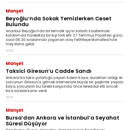
Manşet
Beyoğlu’nda Sokak Temizlerken Ceset
Bulundu
İstanbul Beyoğlu'nda bir temizlik işçisi sabah saatlerinde
kaldırımda hareketsiz bir kişi fark etti. 27 Temmuz Pazartesi günü
saat 06.20 sıralarında yaşanan olay Fetihtepe Mahallesi'nde
meydana geldi.
12:33
Manşet
Taksici Giresun’u Cadde Sandı
Ankara'da taksi şoförlüğü yapan Adem Kaya, duraktan aldığı iki
yolcunun Giresun'a gitmek istemesiyle büyük bir şaşkınlık yaşadı.
Kaya, yolcuların bu talebi karşısında önce tereddüt etti ancak
kısa sürede karar verdi.
12:13
Manşet
Bursa’dan Ankara ve İstanbul’a Seyahat
Süresi Düşüyor