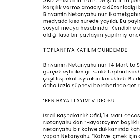
ABD ve İsrail’in İran’a 28 Şubat’ta ger
karşılık verme amacıyla düzenlediği bi
Binyamin Netanyahu’nun ikametgahına 
medyada kısa sürede yayıldı. Bu paylaş
sosyal medya hesabında “Kendisine ul
aldığı kısa bir paylaşım yapılmış, anc
TOPLANTIYA KATILIM GÜNDEMDE
Binyamin Netanyahu’nun 14 Mart’ta 
gerçekleştirilen güvenlik toplantısı
çeşitli spekülasyonları körükledi. B
daha fazla şüpheyi beraberinde getir
‘BEN HAYATTAYIM’ VİDEOSU
İsrail Başbakanlık Ofisi, 14 Mart geces
Netanyahu’dan “Hayattayım” başlıklı b
Netanyahu bir kahve dükkanında kahv
yapan Netanyahu, “Kahve içmek için 