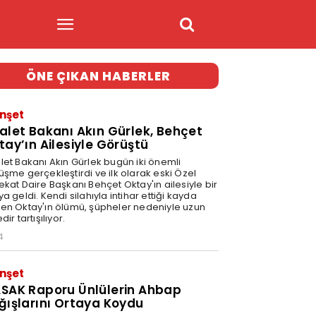
ÖNE ÇIKAN HABERLER
nşet
alet Bakanı Akın Gürlek, Behçet
tay’ın Ailesiyle Görüştü
let Bakanı Akın Gürlek bugün iki önemli
üşme gerçekleştirdi ve ilk olarak eski Özel
ekat Daire Başkanı Behçet Oktay'ın ailesiyle bir
a geldi. Kendi silahıyla intihar ettiği kayda
en Oktay'ın ölümü, şüpheler nedeniyle uzun
dir tartışılıyor.
4
nşet
SAK Raporu Ünlülerin Ahbap
ğışlarını Ortaya Koydu