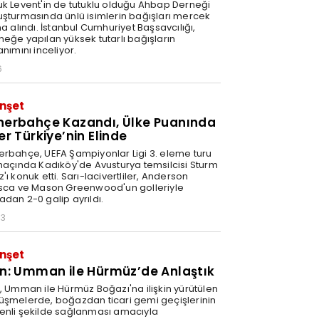
uk Levent'in de tutuklu olduğu Ahbap Derneği
uşturmasında ünlü isimlerin bağışları mercek
na alındı. İstanbul Cumhuriyet Başsavcılığı,
neğe yapılan yüksek tutarlı bağışların
anımını inceliyor.
6
nşet
nerbahçe Kazandı, Ülke Puanında
er Türkiye’nin Elinde
erbahçe, UEFA Şampiyonlar Ligi 3. eleme turu
 maçında Kadıköy'de Avusturya temsilcisi Sturm
'ı konuk etti. Sarı-lacivertliler, Anderson
isca ve Mason Greenwood'un golleriyle
adan 2-0 galip ayrıldı.
03
nşet
an: Umman ile Hürmüz’de Anlaştık
n, Umman ile Hürmüz Boğazı'na ilişkin yürütülen
üşmelerde, boğazdan ticari gemi geçişlerinin
enli şekilde sağlanması amacıyla