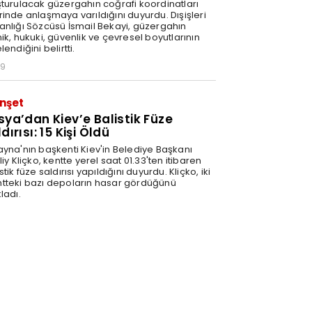
şturulacak güzergahın coğrafi koordinatları
rinde anlaşmaya varıldığını duyurdu. Dışişleri
anlığı Sözcüsü İsmail Bekayi, güzergahın
ik, hukuki, güvenlik ve çevresel boyutlarının
lendiğini belirtti.
29
nşet
sya’dan Kiev’e Balistik Füze
dırısı: 15 Kişi Öldü
ayna'nın başkenti Kiev'in Belediye Başkanı
liy Kliçko, kentte yerel saat 01.33'ten itibaren
stik füze saldırısı yapıldığını duyurdu. Kliçko, iki
tteki bazı depoların hasar gördüğünü
ladı.