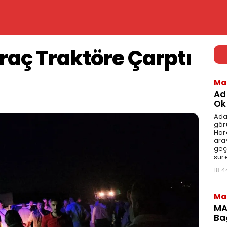
 Araç Traktöre Çarptı
Ma
Ad
Ok
Ada
gör
Har
aray
geç
süre
18:4
Ma
MA
Ba