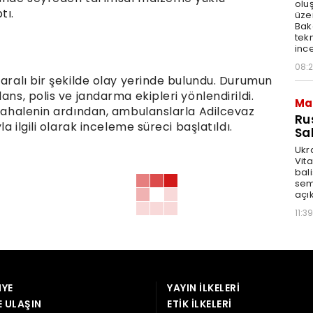
olu
tı.
üze
Bak
tekn
ince
08:
yaralı bir şekilde olay yerinde bulundu. Durumun
ans, polis ve jandarma ekipleri yönlendirildi.
Ma
üdahalenin ardından, ambulanslarla Adilcevaz
Ru
a ilgili olarak inceleme süreci başlatıldı.
Sal
Ukr
Vita
bali
sem
açık
11:39
YE
YAYIN İLKELERI
E ULAŞIN
ETIK İLKELERI