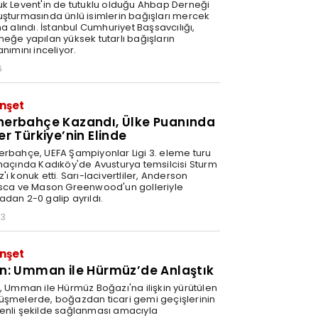
uk Levent'in de tutuklu olduğu Ahbap Derneği
uşturmasında ünlü isimlerin bağışları mercek
na alındı. İstanbul Cumhuriyet Başsavcılığı,
neğe yapılan yüksek tutarlı bağışların
anımını inceliyor.
6
nşet
nerbahçe Kazandı, Ülke Puanında
er Türkiye’nin Elinde
erbahçe, UEFA Şampiyonlar Ligi 3. eleme turu
 maçında Kadıköy'de Avusturya temsilcisi Sturm
'ı konuk etti. Sarı-lacivertliler, Anderson
isca ve Mason Greenwood'un golleriyle
adan 2-0 galip ayrıldı.
03
nşet
an: Umman ile Hürmüz’de Anlaştık
n, Umman ile Hürmüz Boğazı'na ilişkin yürütülen
üşmelerde, boğazdan ticari gemi geçişlerinin
enli şekilde sağlanması amacıyla