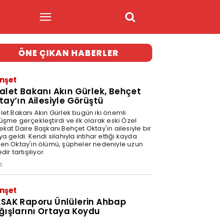
ÖNE ÇIKAN HABERLER
nşet
alet Bakanı Akın Gürlek, Behçet
tay’ın Ailesiyle Görüştü
let Bakanı Akın Gürlek bugün iki önemli
üşme gerçekleştirdi ve ilk olarak eski Özel
ekat Daire Başkanı Behçet Oktay'ın ailesiyle bir
a geldi. Kendi silahıyla intihar ettiği kayda
en Oktay'ın ölümü, şüpheler nedeniyle uzun
dir tartışılıyor.
4
nşet
SAK Raporu Ünlülerin Ahbap
ğışlarını Ortaya Koydu