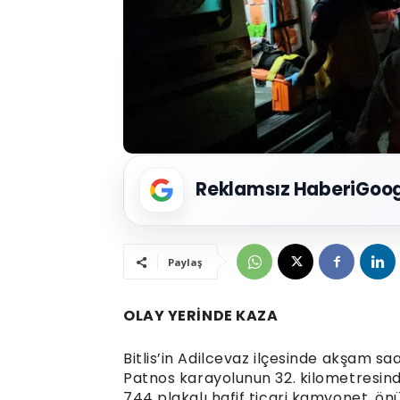
Reklamsız Haberi
Goog
Paylaş
OLAY YERİNDE KAZA
Bitlis’in Adilcevaz ilçesinde akşam 
Patnos karayolunun 32. kilometresin
744 plakalı hafif ticari kamyonet, 