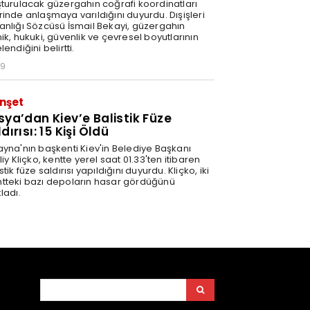
şturulacak güzergahın coğrafi koordinatları
rinde anlaşmaya varıldığını duyurdu. Dışişleri
anlığı Sözcüsü İsmail Bekayi, güzergahın
ik, hukuki, güvenlik ve çevresel boyutlarının
lendiğini belirtti.
29
nşet
sya’dan Kiev’e Balistik Füze
dırısı: 15 Kişi Öldü
ayna'nın başkenti Kiev'in Belediye Başkanı
liy Kliçko, kentte yerel saat 01.33'ten itibaren
stik füze saldırısı yapıldığını duyurdu. Kliçko, iki
tteki bazı depoların hasar gördüğünü
ladı.