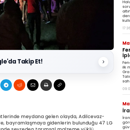
Hal
sor
altı
der
kull
17:3
Ma
Fe
İpl
le'da Takip Et!
Fen
ilk
Graz
Tal
sah
09:
Ma
İr
saatlerinde meydana gelen olayda, Adilcevaz-
İra
gör
de, bayramlaşmaya gidenlerin bulunduğu 47 LG
güv
önünde seyreden tarımsal malzeme yüklü