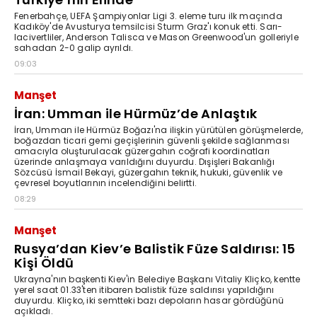
Fenerbahçe, UEFA Şampiyonlar Ligi 3. eleme turu ilk maçında
Kadıköy'de Avusturya temsilcisi Sturm Graz'ı konuk etti. Sarı-
lacivertliler, Anderson Talisca ve Mason Greenwood'un golleriyle
sahadan 2-0 galip ayrıldı.
09:03
Manşet
İran: Umman ile Hürmüz’de Anlaştık
İran, Umman ile Hürmüz Boğazı'na ilişkin yürütülen görüşmelerde,
boğazdan ticari gemi geçişlerinin güvenli şekilde sağlanması
amacıyla oluşturulacak güzergahın coğrafi koordinatları
üzerinde anlaşmaya varıldığını duyurdu. Dışişleri Bakanlığı
Sözcüsü İsmail Bekayi, güzergahın teknik, hukuki, güvenlik ve
çevresel boyutlarının incelendiğini belirtti.
08:29
Manşet
Rusya’dan Kiev’e Balistik Füze Saldırısı: 15
Kişi Öldü
Ukrayna'nın başkenti Kiev'in Belediye Başkanı Vitaliy Kliçko, kentte
yerel saat 01.33'ten itibaren balistik füze saldırısı yapıldığını
duyurdu. Kliçko, iki semtteki bazı depoların hasar gördüğünü
açıkladı.