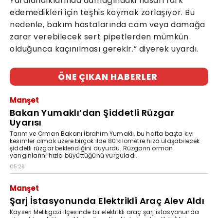
Yaralandıklarında damağındaki hasarı fark
edemedikleri için teşhis koymak zorlaşıyor. Bu
nedenle, bakım hastalarında cam veya damağa
zarar verebilecek sert pipetlerden mümkün
olduğunca kaçınılması gerekir.” diyerek uyardı.
ÖNE ÇIKAN HABERLER
Manşet
Bakan Yumaklı’dan Şiddetli Rüzgar
Uyarısı
Tarım ve Orman Bakanı İbrahim Yumaklı, bu hafta başta kıyı
kesimler olmak üzere birçok ilde 80 kilometre hıza ulaşabilecek
şiddetli rüzgar beklendiğini duyurdu. Rüzgarın orman
yangınlarını hızla büyüttüğünü vurguladı.
05:28
Manşet
Şarj İstasyonunda Elektrikli Araç Alev Aldı
Kayseri Melikgazi ilçesinde bir elektrikli araç şarj istasyonunda