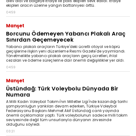
alev aldı ve bölgeye itfaiye ile polis ekipleri sevk edildi. İtfaiye
ekipleri aracın üzerine yangın battaniyesi örttü.
04:59
Manşet
Borcunu Ödemeyen Yabancı Plakalı Araç
Sınırdan Geçemeyecek
Yabancı plakalı araçların Türkiye'deki ücretli otoyol ve köprü
geçişlerine ilişkin yeni düzenleme Resmi Gazete'de yayımlandı.
Yönetmelikte yabancı plakalı araçların geçiş ücretleri, ihlal
cezaları ve ödeme süreçlerine dair önemli değişiklikler yer aldı.
04:59
Manşet
Üstündağ: Türk Voleybolu Dünyada Bir
Numara
A Milli Kadın Voleybol Takımı'nın Milletler Ligi'nde kazandığı tarihi
şampiyonluğun yankıları devam ederken, Türkiye Voleybol
Federasyonu Başkanı Mehmet Akif Üstündağ canlı yayında
önemli açıklamalar yaptı. Türk voleybolunun sadece milli takım
seviyesinde değil tüm unsurlarıyla dünyanın zirvesinde
olduğunu söyledi.
03:21