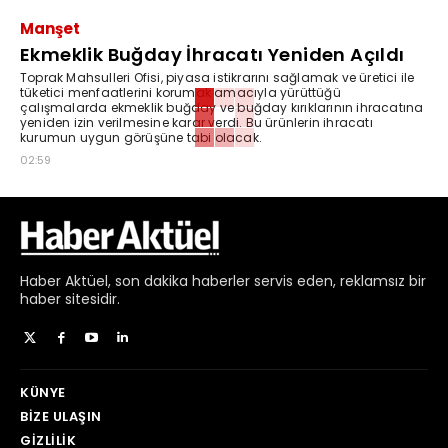
Manşet
Ekmeklik Buğday İhracatı Yeniden Açıldı
Toprak Mahsulleri Ofisi, piyasa istikrarını sağlamak ve üretici ile
tüketici menfaatlerini korumak amacıyla yürüttüğü
çalışmalarda ekmeklik buğday ve buğday kırıklarının ihracatına
yeniden izin verilmesine karar verdi. Bu ürünlerin ihracatı
kurumun uygun görüşüne tabi olacak.
02:59