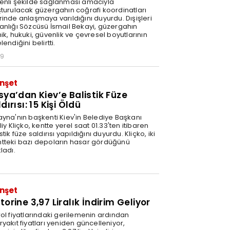
enli şekilde sağlanması amacıyla
şturulacak güzergahın coğrafi koordinatları
rinde anlaşmaya varıldığını duyurdu. Dışişleri
anlığı Sözcüsü İsmail Bekayi, güzergahın
ik, hukuki, güvenlik ve çevresel boyutlarının
lendiğini belirtti.
29
nşet
sya’dan Kiev’e Balistik Füze
dırısı: 15 Kişi Öldü
ayna'nın başkenti Kiev'in Belediye Başkanı
liy Kliçko, kentte yerel saat 01.33'ten itibaren
stik füze saldırısı yapıldığını duyurdu. Kliçko, iki
tteki bazı depoların hasar gördüğünü
ladı.
nşet
orine 3,97 Liralık İndirim Geliyor
rol fiyatlarındaki gerilemenin ardından
yakıt fiyatları yeniden güncelleniyor,