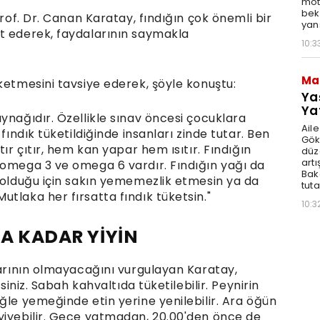
moto
bek
Prof. Dr. Canan Karatay, fındığın çok önemli bir
yan
t ederek, faydalarının saymakla
10:3
Ma
ketmesini tavsiye ederek, şöyle konuştu:
Ya
Ya
ynağıdır. Özellikle sınav öncesi çocuklara
Ail
fındık tüketildiğinde insanları zinde tutar. Ben
Gök
tır çıtır, hem kan yapar hem ısıtır. Fındığın
düz
artı
 omega 3 ve omega 6 vardır. Fındığın yağı da
Bak
ı olduğu için sakın yememezlik etmesin ya da
tut
tlaka her fırsatta fındık tüketsin."
10:3
NA KADAR YİYİN
rarının olmayacağını vurgulayan Karatay,
siniz. Sabah kahvaltıda tüketilebilir. Peynirin
ğle yemeğinde etin yerine yenilebilir. Ara öğün
yiyebilir. Gece yatmadan, 20.00'den önce de