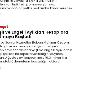
rinin litre fiyatına 3,97 liralık indirim
leniyor. İndirimin pompaya yansıyıp
sımayacağına yetkili makamlar karar verecek.
3
nşet
şlı ve Engelli Aylıkları Hesaplara
tmaya Başladı
e ve Sosyal Hizmetler Bakanı Mahinur Özdemir
taş, memur maaş katsayısındaki yeni
enleme sonrasında yaşlı ve engelli aylıklarının
şlı şekilde hesaplara yatırıldığını duyurdu.
an, Ağustos ayı kapsamında 10,3 milyar lira
arındaki ödemelerin başladığını aktardı.
2