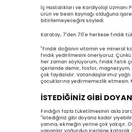
İç Hastalıkları ve Kardiyoloji Uzmanı 
ürün ve besin kaynağı olduğuna işare
bitirilemeyeceğini söyledi.
Karatay, 7'den 70'e herkese fındık tü
"Fındık doğanın vitamin ve mineral ka
fındık yedirilmesini öneriyoruz. Çünkü 
her zaman söylüyorum, fındık fıstık çı
içerisinde demir, fosfor, magnezyum,
çok faydalıdır. Vatandaşlarımız yağl
çocuklarına yedirmemezlik etmesin. Mu
İSTEDİĞİNİZ GİBİ DOYA
Fındığın fazla tüketilmesinin asla za
"İstediğiniz gibi doyana kadar yiyebilir
yanına, ekmeğin yerine çok yakışır. Ö
yapanlar yoğurdun içerisine katarak 