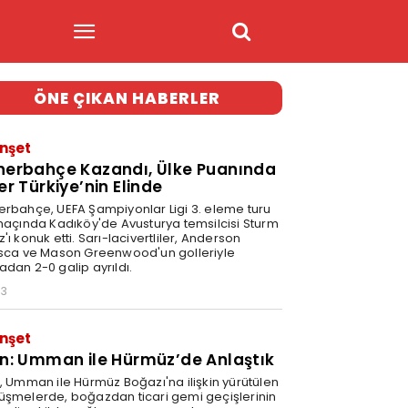
ÖNE ÇIKAN HABERLER
nşet
nerbahçe Kazandı, Ülke Puanında
er Türkiye’nin Elinde
erbahçe, UEFA Şampiyonlar Ligi 3. eleme turu
 maçında Kadıköy'de Avusturya temsilcisi Sturm
'ı konuk etti. Sarı-lacivertliler, Anderson
isca ve Mason Greenwood'un golleriyle
adan 2-0 galip ayrıldı.
03
nşet
an: Umman ile Hürmüz’de Anlaştık
n, Umman ile Hürmüz Boğazı'na ilişkin yürütülen
üşmelerde, boğazdan ticari gemi geçişlerinin