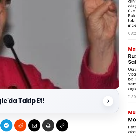
güv
olu
üze
Bak
tekn
ince
08:
Ma
Ru
Sal
Ukr
Vita
bali
sem
açık
11:39
le'da Takip Et!
Ma
Mot
Pet
akar