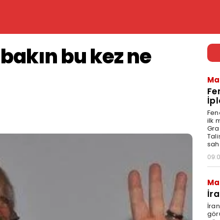
bakın bu kez ne
Ma
Fe
İpl
Fen
ilk
Graz
Tal
sah
09:
Ma
İr
İra
gör