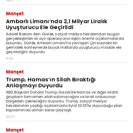
14:07
Manşet
Ambarlı Limanı’nda 2,1 Milyar Liralık
Uyuşturucu Ele Geçirildi
Adalet Bakanı Akın Gürlek, sosyal medya hesabından bugün
gerçekleştirilen iki ayrı operasyona ilişkin önemli açıklamalarda
bulundu. Gürlek, Ambarlı Limanı'na yanaşan Çin bayraklı bir
gemideki konteynerde büyük miktarda uyuşturucu madde ele
geçirildiğini duyurdu.
11:29
Manşet
Trump, Hamas’ın Silah Bıraktığı
Anlaşmayı Duyurdu
ABD Başkanı Donald Trump, Gazze'de Hamas ve diğer silahlı
grupların tamamen silahsızlanacağını ve İsrail ordusunun
bölgeden çekileceğini duyurdu. Trump, sosyal medya
hesabından yaptığı açıklamada Eylül 2025'te duyurduğu plan
kapsamında alınan kararı paylaştı.
03:27
Manşet