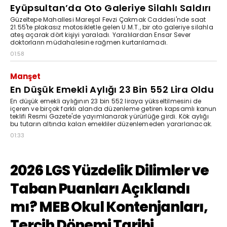
Eyüpsultan’da Oto Galeriye Silahlı Saldırı
Güzeltepe Mahallesi Mareşal Fevzi Çakmak Caddesi'nde saat
21.55'te plakasız motosikletle gelen U.M.T., bir oto galeriye silahla
ateş açarak dört kişiyi yaraladı. Yaralılardan Ensar Sever
doktorların müdahalesine rağmen kurtarılamadı.
01:58
Manşet
En Düşük Emekli Aylığı 23 Bin 552 Lira Oldu
En düşük emekli aylığının 23 bin 552 liraya yükseltilmesini de
içeren ve birçok farklı alanda düzenleme getiren kapsamlı kanun
teklifi Resmi Gazete'de yayımlanarak yürürlüğe girdi. Kök aylığı
bu tutarın altında kalan emekliler düzenlemeden yararlanacak.
01:33